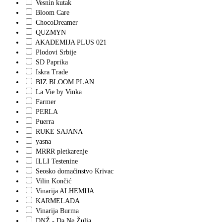
Vesnin kutak
Bloom Care
ChocoDreamer
QUZMYN
AKADEMIJA PLUS 021
Plodovi Srbije
SD Paprika
Iskra Trade
BIZ.BLOOM.PLAN
La Vie by Vinka
Farmer
PERLA
Puerra
RUKE SAJANA
yasna
MRRR pletkarenje
ILLI Testenine
Seosko domaćinstvo Krivac
Vilin Končić
Vinarija ALHEMIJA
KARMELADA
Vinarija Burma
DNŽ - Da Ne Žulja