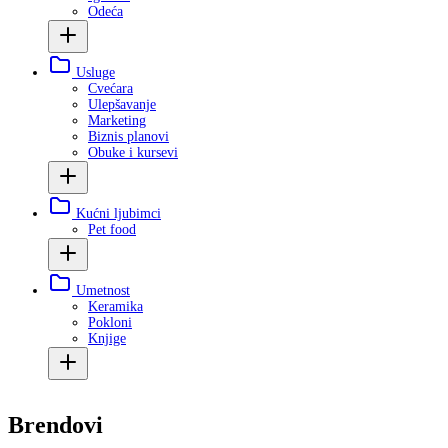
Odeća
Usluge
Cvećara
Ulepšavanje
Marketing
Biznis planovi
Obuke i kursevi
Kućni ljubimci
Pet food
Umetnost
Keramika
Pokloni
Knjige
Brendovi