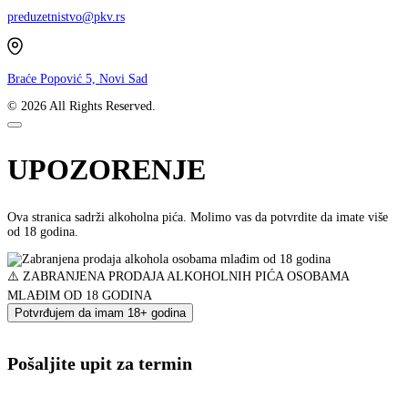
preduzetnistvo@pkv.rs
Braće Popović 5, Novi Sad
© 2026 All Rights Reserved.
UPOZORENJE
Ova stranica sadrži alkoholna pića. Molimo vas da potvrdite da imate više
od 18 godina.
⚠️ ZABRANJENA PRODAJA ALKOHOLNIH PIĆA OSOBAMA
MLAĐIM OD 18 GODINA
Potvrđujem da imam 18+ godina
Pošaljite upit za termin