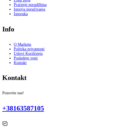
Lista želja
Praćenje porudžbina
Istorija poručivanja
Isporuka
Info
O Marketu
Politika privatnosti
Uslovi Korišćenja
Poslednje vesti
Kontakt
Kontakt
Pozovite nas!
+38163587105