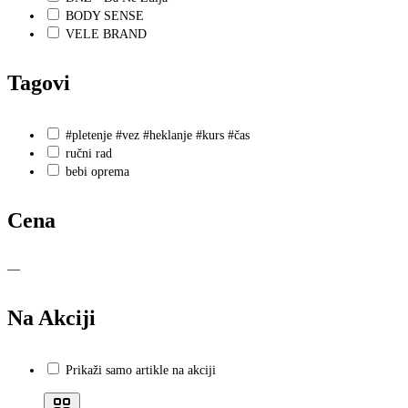
BODY SENSE
VELE BRAND
Tagovi
#pletenje #vez #heklanje #kurs #čas
ručni rad
bebi oprema
Cena
—
Na Akciji
Prikaži samo artikle na akciji