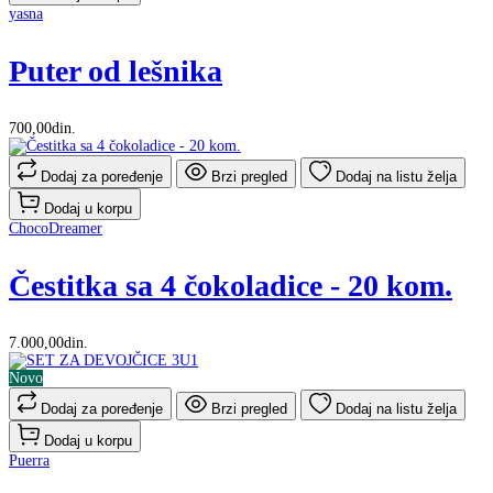
yasna
Puter od lešnika
700,00din.
Dodaj za poređenje
Brzi pregled
Dodaj na listu želja
Dodaj u korpu
ChocoDreamer
Čestitka sa 4 čokoladice - 20 kom.
7.000,00din.
Novo
Dodaj za poređenje
Brzi pregled
Dodaj na listu želja
Dodaj u korpu
Puerra