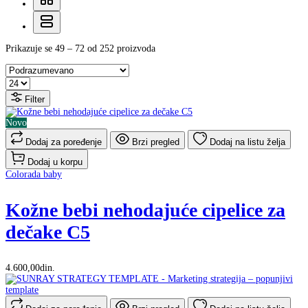
Prikazuje se 49 – 72 od 252 proizvoda
Filter
Novo
Dodaj za poređenje
Brzi pregled
Dodaj na listu želja
Dodaj u korpu
Colorada baby
Kožne bebi nehodajuće cipelice za
dečake C5
4.600,00din.