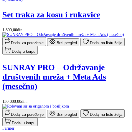
Set traka za kosu i rukavice
1.800,00din.
Dodaj za poređenje
Brzi pregled
Dodaj na listu želja
Dodaj u korpu
SUNRAY PRO – Održavanje
društvenih mreža + Meta Ads
(mesečno)
130.000,00din.
Dodaj za poređenje
Brzi pregled
Dodaj na listu želja
Dodaj u korpu
Farmer