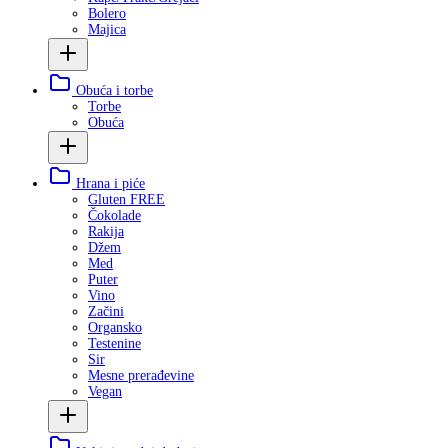
Bolero
Majica
Obuća i torbe
Torbe
Obuća
Hrana i piće
Gluten FREE
Čokolade
Rakija
Džem
Med
Puter
Vino
Začini
Organsko
Testenine
Sir
Mesne prerađevine
Vegan