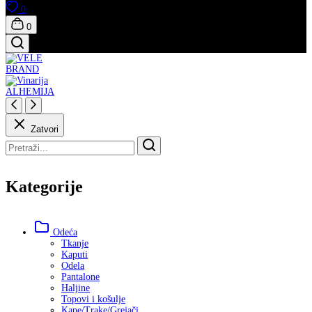
0
0
Zatvori
Kategorije
Odeća
Tkanje
Kaputi
Odela
Pantalone
Haljine
Topovi i košulje
Kape/Trake/Grejači