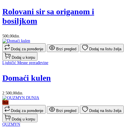
Rolovani sir sa origanom i
bosiljkom
500,00din.
Dodaj za poređenje
Brzi pregled
Dodaj na listu želja
Dodaj u korpu
Ljubičić Mesne prerađevine
Domaći kulen
2.500,00din.
Hot
Dodaj za poređenje
Brzi pregled
Dodaj na listu želja
Dodaj u korpu
QUZMYN