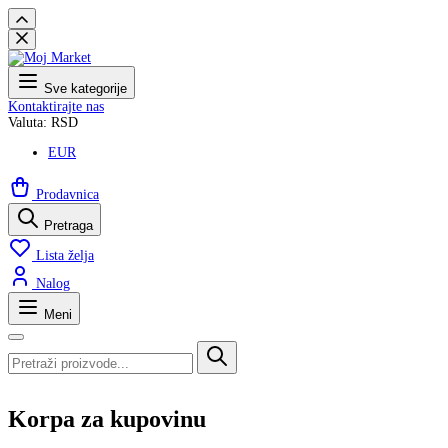
Sve kategorije
Kontaktirajte nas
Valuta: RSD
EUR
Prodavnica
Pretraga
Lista želja
Nalog
Meni
Korpa za kupovinu