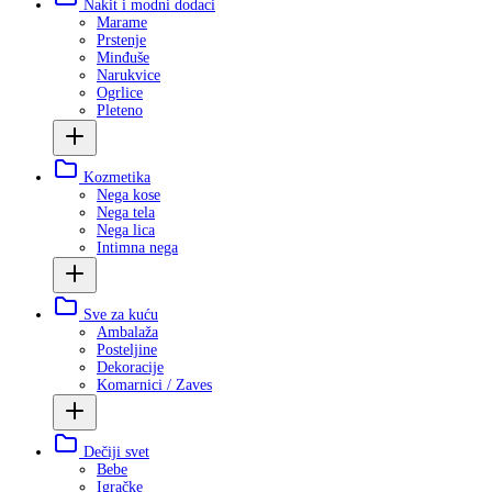
Nakit i modni dodaci
Marame
Prstenje
Minđuše
Narukvice
Ogrlice
Pleteno
Kozmetika
Nega kose
Nega tela
Nega lica
Intimna nega
Sve za kuću
Ambalaža
Posteljine
Dekoracije
Komarnici / Zaves
Dečiji svet
Bebe
Igračke