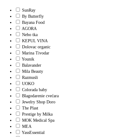
SunRay
By Butterfly
Bayana Food
AGORA
Nebo tka
KEPUL VINA
Dolovac organic
Marina Tivodar
Younik
Balavander
Mila Beauty
Razmusli
UOKO
Colorada baby
Blagodarenie cvećara
Jewelry Shop Doro
The Plast
Prestige by Milka
MOK Medical Spa
MEA
YassEssential