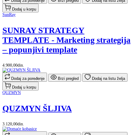
Dodaj za poređenje
Brzi pregled
Dodaj na listu želja
Dodaj u korpu
SunRay
SUNRAY STRATEGY
TEMPLATE - Marketing strategija
– popunjivi template
4.900,00din.
Dodaj za poređenje
Brzi pregled
Dodaj na listu želja
Dodaj u korpu
QUZMYN
QUZMYN ŠLJIVA
3.120,00din.