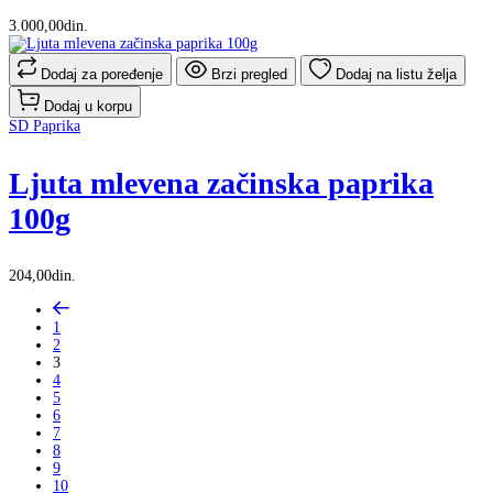
3.000,00din.
Dodaj za poređenje
Brzi pregled
Dodaj na listu želja
Dodaj u korpu
SD Paprika
Ljuta mlevena začinska paprika
100g
204,00din.
1
2
3
4
5
6
7
8
9
10