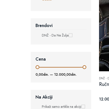
Brendovi
DNŽ - Da Ne Žulja
Cena
0,00din.
—
12.000,00din.
DNŽ - 
Ručn
Na Akciji
12.00
Prikaži samo artikle na akciji