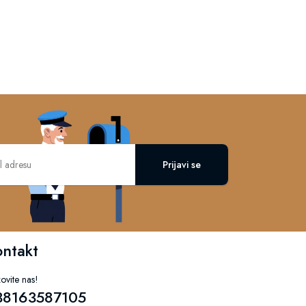
Prijavi se
ontakt
ovite nas!
38163587105