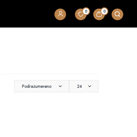
0
0
Podrazumevano
24