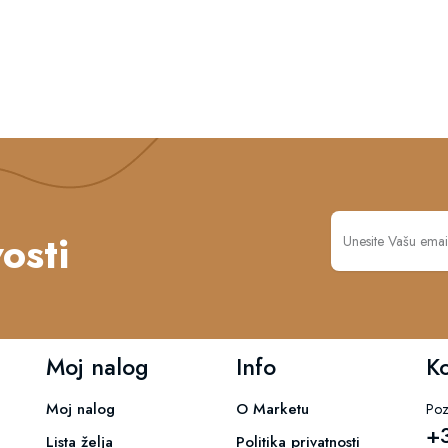
osti
Moj nalog
Info
K
Moj nalog
O Marketu
Poz
+
Lista želja
Politika privatnosti