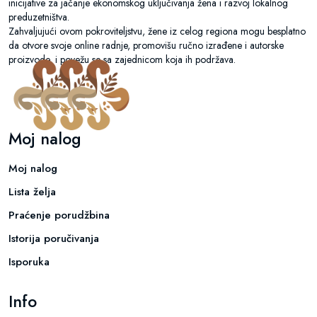
inicijative za jačanje ekonomskog uključivanja žena i razvoj lokalnog
preduzetništva.
Zahvaljujući ovom pokroviteljstvu, žene iz celog regiona mogu besplatno
da otvore svoje online radnje, promovišu ručno izrađene i autorske
proizvode, i povežu se sa zajednicom koja ih podržava.
Moj nalog
Moj nalog
Lista želja
Praćenje porudžbina
Istorija poručivanja
Isporuka
Info