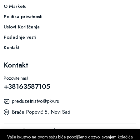
O Marketu
Politika privatnosti
Uslovi Korišćenja
Poslednje vesti
Kontakt
Kontakt
Pozovite nas!
+38163587105
preduzetnistvo@pkv.rs
Braće Popović 5, Novi Sad
© 2026 All Rights Reserved.
Vaše iskustvo na ovom sajtu biće poboljšano dozvoljavanjem kolačića