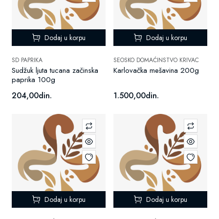
Dodaj u korpu
Dodaj u korpu
SD PAPRIKA
SEOSKO DOMAĆINSTVO KRIVAC
Sudžuk ljuta tucana začinska
Karlovačka mešavina 200g
paprika 100g
204,00din.
1.500,00din.
Dodaj u korpu
Dodaj u korpu