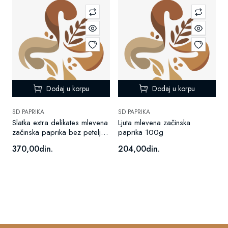
Dodaj u korpu
Dodaj u korpu
SD PAPRIKA
SD PAPRIKA
Slatka extra delikates mlevena
Ljuta mlevena začinska
začinska paprika bez peteljke
paprika 100g
100g
370,00din.
204,00din.