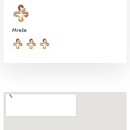
Mreže