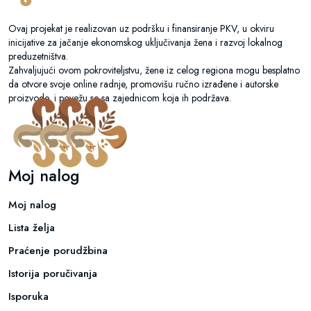
Ovaj projekat je realizovan uz podršku i finansiranje PKV, u okviru
inicijative za jačanje ekonomskog uključivanja žena i razvoj lokalnog
preduzetništva.
Zahvaljujući ovom pokroviteljstvu, žene iz celog regiona mogu besplatno
da otvore svoje online radnje, promovišu ručno izrađene i autorske
proizvode, i povežu se sa zajednicom koja ih podržava.
Moj nalog
Moj nalog
Lista želja
Praćenje porudžbina
Istorija poručivanja
Isporuka