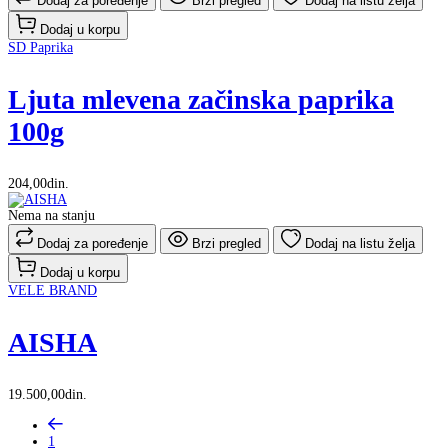
Dodaj za poređenje
Brzi pregled
Dodaj na listu želja
Dodaj u korpu
SD Paprika
Ljuta mlevena začinska paprika
100g
204,00din.
Nema na stanju
Dodaj za poređenje
Brzi pregled
Dodaj na listu želja
Dodaj u korpu
VELE BRAND
AISHA
19.500,00din.
1