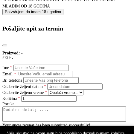
MLAĐIM OD 18 GODINA
Potvrđujem da imam 18+ godina
Pošaljite upit za termin
Proizvod:
-
SKU:
-
Ime
Email
Br. telefona
Odaberite željeni datum
Odaberite željeno vreme
Količina
Poruka
Your quote request has been submitted successfully!
Vaše iskustvo na ovom sajtu biće poboljšano dozvoljavanjem kolačića