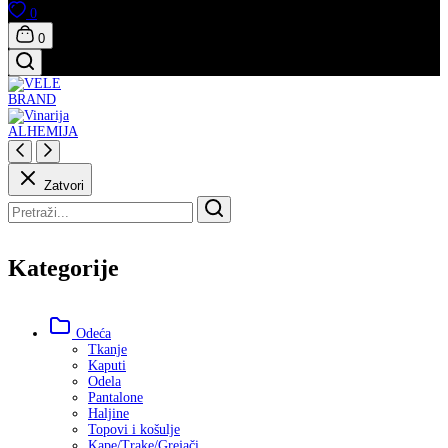
0
0
Zatvori
Kategorije
Odeća
Tkanje
Kaputi
Odela
Pantalone
Haljine
Topovi i košulje
Kape/Trake/Grejači