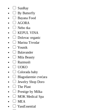
SunRay
By Butterfly
Bayana Food
AGORA
Nebo tka
KEPUL VINA
Dolovac organic
Marina Tivodar
Younik
Balavander
Mila Beauty
Razmusli
UOKO
Colorada baby
Blagodarenie cvećara
Jewelry Shop Doro
The Plast
Prestige by Milka
MOK Medical Spa
MEA
YassEssential