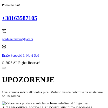
Pozovite nas!
+38163587105
preduzetnistvo@pkv.rs
Braće Popović 5, Novi Sad
© 2026 All Rights Reserved.
UPOZORENJE
Ova stranica sadrži alkoholna pića. Molimo vas da potvrdite da imate više
od 18 godina.
⚠️ ZABRANJENA PRODAJA ALKOHOLNIH PIĆA OSOBAMA