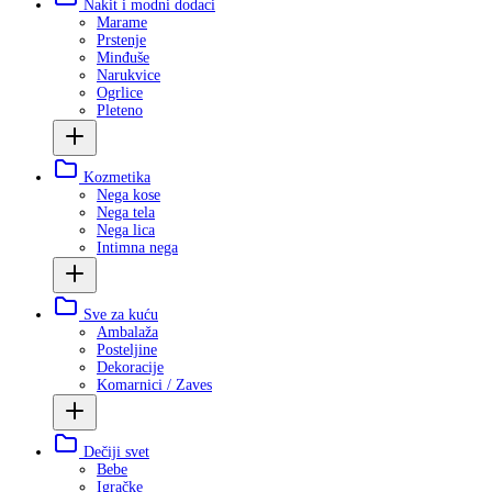
Nakit i modni dodaci
Marame
Prstenje
Minđuše
Narukvice
Ogrlice
Pleteno
Kozmetika
Nega kose
Nega tela
Nega lica
Intimna nega
Sve za kuću
Ambalaža
Posteljine
Dekoracije
Komarnici / Zaves
Dečiji svet
Bebe
Igračke