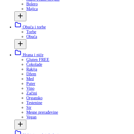
Bolero
Majica
Obuća i torbe
Torbe
Obuća
Hrana i piće
Gluten FREE
Čokolade
Rakija
Džem
Med
Puter
Vino
Začini
Organsko
Testenine
Sir
Mesne prerađevine
Vegan