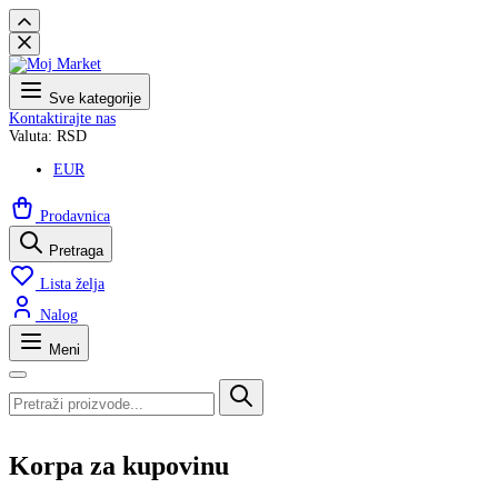
Sve kategorije
Kontaktirajte nas
Valuta: RSD
EUR
Prodavnica
Pretraga
Lista želja
Nalog
Meni
Korpa za kupovinu