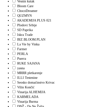
Vesnin kutak
Bloom Care
ChocoDreamer
QUZMYN
AKADEMIJA PLUS 021
Plodovi Srbije
SD Paprika
Iskra Trade
BIZ.BLOOM.PLAN
La Vie by Vinka
Farmer
PERLA
Puerra
RUKE SAJANA
yasna
MRRR pletkarenje
ILLI Testenine
Seosko domaćinstvo Krivac
Vilin Končić
Vinarija ALHEMIJA
KARMELADA
Vinarija Burma
DNŽ - Da Ne Žulja