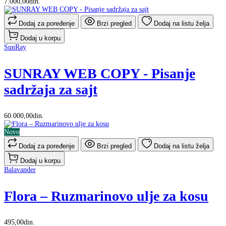
7.000,00din.
Dodaj za poređenje
Brzi pregled
Dodaj na listu želja
Dodaj u korpu
SunRay
SUNRAY WEB COPY - Pisanje
sadržaja za sajt
60.000,00din.
Novo
Dodaj za poređenje
Brzi pregled
Dodaj na listu želja
Dodaj u korpu
Balavander
Flora – Ruzmarinovo ulje za kosu
495,00din.