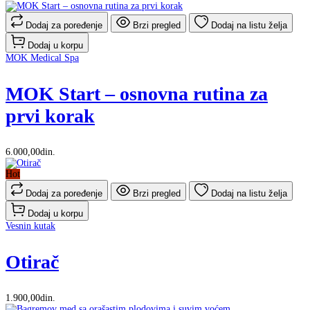
Dodaj za poređenje
Brzi pregled
Dodaj na listu želja
Dodaj u korpu
MOK Medical Spa
MOK Start – osnovna rutina za
prvi korak
6.000,00din.
Hot
Dodaj za poređenje
Brzi pregled
Dodaj na listu želja
Dodaj u korpu
Vesnin kutak
Otirač
1.900,00din.