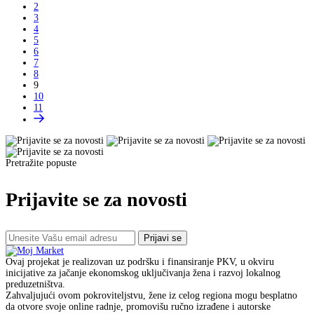
2
3
4
5
6
7
8
9
10
11
Pretražite popuste
Prijavite se za novosti
Prijavi se
Ovaj projekat je realizovan uz podršku i finansiranje PKV, u okviru
inicijative za jačanje ekonomskog uključivanja žena i razvoj lokalnog
preduzetništva.
Zahvaljujući ovom pokroviteljstvu, žene iz celog regiona mogu besplatno
da otvore svoje online radnje, promovišu ručno izrađene i autorske