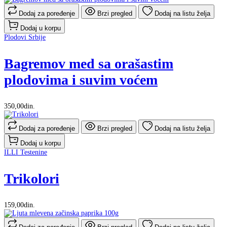
Dodaj za poređenje
Brzi pregled
Dodaj na listu želja
Dodaj u korpu
Plodovi Srbije
Bagremov med sa orašastim
plodovima i suvim voćem
350,00din.
Dodaj za poređenje
Brzi pregled
Dodaj na listu želja
Dodaj u korpu
ILLI Testenine
Trikolori
159,00din.