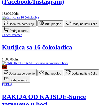
(Facebook/Instagram)
18.000,00din.
Dodaj za poređenje
Brzi pregled
Dodaj na listu želja
Dodaj u korpu
ChocoDreamer
Kutijica sa 16 čokoladica
1.500,00din.
Hot
Dodaj za poređenje
Brzi pregled
Dodaj na listu želja
Dodaj u korpu
PERLA
RAKIJA OD KAJSIJE-Sunce
zatvoreno u boci