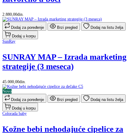
2.880,00din.
Dodaj za poređenje
Brzi pregled
Dodaj na listu želja
Dodaj u korpu
SunRay
SUNRAY MAP – Izrada marketing
strategije (3 meseca)
45.000,00din.
Novo
Dodaj za poređenje
Brzi pregled
Dodaj na listu želja
Dodaj u korpu
Colorada baby
Kožne bebi nehodajuće cipelice za