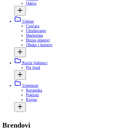
Odeća
Usluge
Cvećara
Ulepšavanje
Marketing
Biznis planovi
Obuke i kursevi
Kućni ljubimci
Pet food
Umetnost
Keramika
Pokloni
Knjige
Brendovi