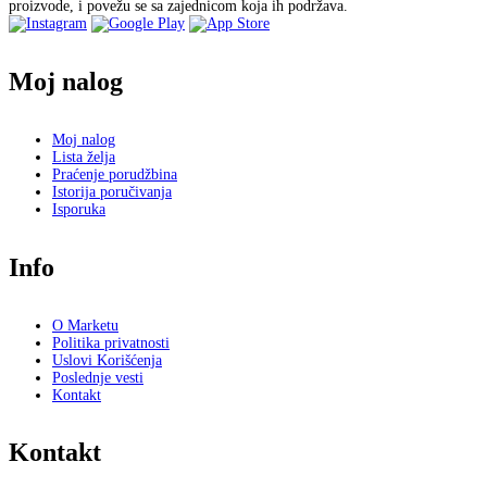
proizvode, i povežu se sa zajednicom koja ih podržava.
Moj nalog
Moj nalog
Lista želja
Praćenje porudžbina
Istorija poručivanja
Isporuka
Info
O Marketu
Politika privatnosti
Uslovi Korišćenja
Poslednje vesti
Kontakt
Kontakt