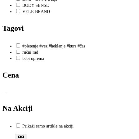
BODY SENSE
VELE BRAND
Tagovi
#pletenje #vez #heklanje #kurs #čas
ručni rad
bebi oprema
Cena
—
Na Akciji
Prikaži samo artikle na akciji