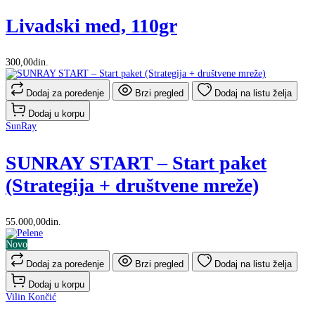
Livadski med, 110gr
300,00din.
Dodaj za poređenje
Brzi pregled
Dodaj na listu želja
Dodaj u korpu
SunRay
SUNRAY START – Start paket
(Strategija + društvene mreže)
55.000,00din.
Novo
Dodaj za poređenje
Brzi pregled
Dodaj na listu želja
Dodaj u korpu
Vilin Končić