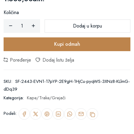
Količina
Dodaj u korpu
Kupi odmah
Poređenje
Dodaj listu želja
SKU:
SF-2443-EVN1-17pYP-2E9gH-1HjCu-pyqWS-3XNz8-KLlmG-
dDq39
Kategorija:
Kape/Trake/Grejači
Podeli: