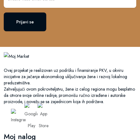
Prijavi se
Ovaj projekat je realizovan uz podršku i finansiranje PKV, u okviru
inicijative za jačanje ekonomskog uključivanja žena i razvoj lokalnog
preduzetništva.
Zahvaljujući ovom pokroviteljstvu, žene iz celog regiona mogu besplatno
da otvore svoje online radnje, promovišu ručno izrađene i autorske
proizvode, i povežu se sa zajednicom koja ih podržava.
Moj nalog