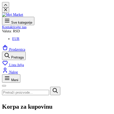
Sve kategorije
Kontaktirajte nas
Valuta: RSD
EUR
Prodavnica
Pretraga
Lista želja
Nalog
Meni
Korpa za kupovinu