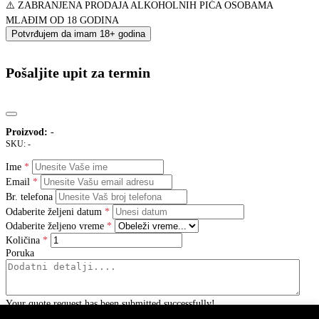
⚠️ ZABRANJENA PRODAJA ALKOHOLNIH PIĆA OSOBAMA
MLAĐIM OD 18 GODINA
Potvrđujem da imam 18+ godina
Pošaljite upit za termin
Proizvod:
-
SKU:
-
Ime
Email
Br. telefona
Odaberite željeni datum
Odaberite željeno vreme
Količina
Poruka
Your quote request has been submitted successfully!