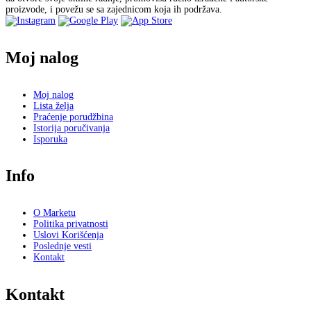
proizvode, i povežu se sa zajednicom koja ih podržava.
Moj nalog
Moj nalog
Lista želja
Praćenje porudžbina
Istorija poručivanja
Isporuka
Info
O Marketu
Politika privatnosti
Uslovi Korišćenja
Poslednje vesti
Kontakt
Kontakt