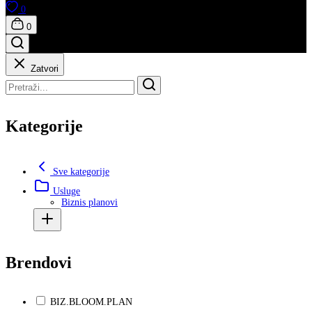
0
0
Zatvori
Kategorije
Sve kategorije
Usluge
Biznis planovi
Brendovi
BIZ.BLOOM.PLAN