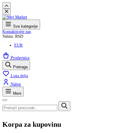
Sve kategorije
Kontaktirajte nas
Valuta: RSD
EUR
Prodavnica
Pretraga
Lista želja
Nalog
Meni
Korpa za kupovinu