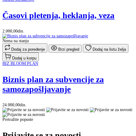
Časovi pletenja, heklanja, veza
2.000,00din.
Nema na stanju
Dodaj za poređenje
Brzi pregled
Dodaj na listu želja
Dodaj u korpu
BIZ.BLOOM.PLAN
Biznis plan za subvencije za
samozapošljavanje
24.000,00din.
Pretražite popuste
Prijavite se za novosti