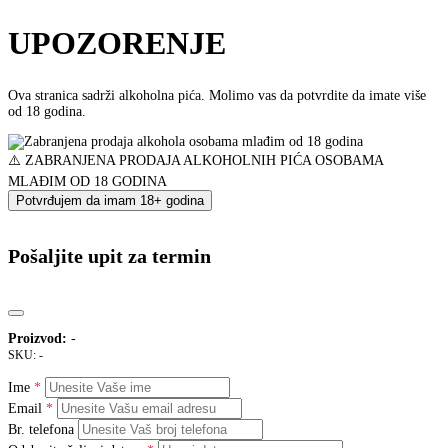
UPOZORENJE
Ova stranica sadrži alkoholna pića. Molimo vas da potvrdite da imate više
od 18 godina.
⚠️ ZABRANJENA PRODAJA ALKOHOLNIH PIĆA OSOBAMA
MLAĐIM OD 18 GODINA
Potvrđujem da imam 18+ godina
Pošaljite upit za termin
Proizvod:
-
SKU:
-
Ime
Email
Br. telefona