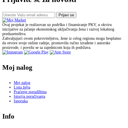
Prijavi se
Ovaj projekat je realizovan uz podršku i finansiranje PKV, u okviru
inicijative za jačanje ekonomskog uključivanja žena i razvoj lokalnog
preduzetništva.
Zahvaljujući ovom pokroviteljstvu, žene iz celog regiona mogu besplatno
da otvore svoje online radnje, promovišu ručno izrađene i autorske
proizvode, i povežu se sa zajednicom koja ih podržava.
Moj nalog
Moj nalog
Lista želja
Praćenje porudžbina
Istorija poručivanja
Isporuka
Info