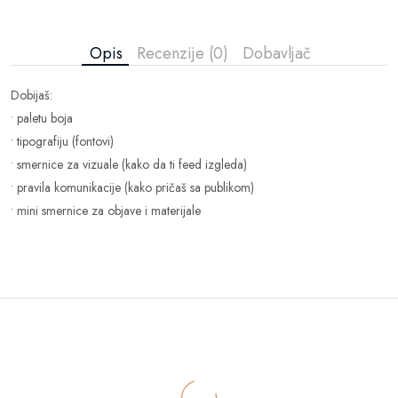
Opis
Recenzije (0)
Dobavljač
Dobijaš:
• paletu boja
• tipografiju (fontovi)
• smernice za vizuale (kako da ti feed izgleda)
• pravila komunikacije (kako pričaš sa publikom)
• mini smernice za objave i materijale