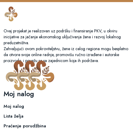
Ovaj projekat je realizovan uz podršku i finansiranje PKV, u okviru
inicijative za jačanje ekonomskog uključivanja žena i razvoj lokalnog
preduzetništva.
Zahvaljujući ovom pokroviteljstvu, žene iz celog regiona mogu besplatno
da otvore svoje online radnje, promovišu ručno izrađene i autorske
proizvode, i povežu se sa zajednicom koja ih podržava.
Moj nalog
Moj nalog
Lista želja
Praćenje porudžbina