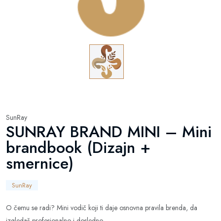
SunRay
SUNRAY BRAND MINI – Mini
brandbook (Dizajn +
smernice)
SunRay
O čemu se radi? Mini vodič koji ti daje osnovna pravila brenda, da
izgledaš profesionalno i dosledno.