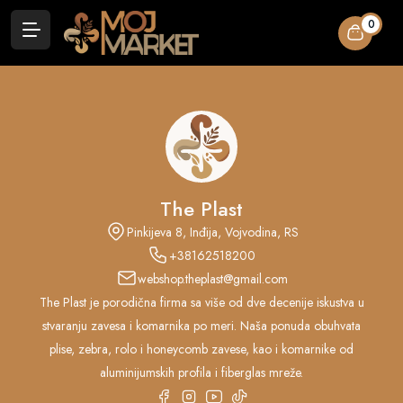
0
The Plast
Pinkijeva 8, Inđija, Vojvodina, RS
+38162518200
webshop.theplast@gmail.com
The Plast je porodična firma sa više od dve decenije iskustva u
stvaranju zavesa i komarnika po meri. Naša ponuda obuhvata
plise, zebra, rolo i honeycomb zavese, kao i komarnike od
aluminijumskih profila i fiberglas mreže.