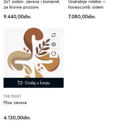
2u1 sistem: zavesa i komarnik
Unutrašnje roletne –
za krovne prozore
honeycomb sistem
9.440,00din.
7.080,00din.
Dodaj u korpu
THE PLAST
Plise zavese
4.130,00din.