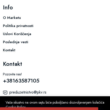
Info
O Marketu
Politika privatnosti
Uslovi Korišćenja
Poslednje vesti
Kontakt
Kontakt
Pozovite nas!
+38163587105
preduzetnistvo@pkv.rs
Braće Popović 5, Novi Sad
Vaše iskustvo na ovom sajtu biće poboljšano dozvoljavanjem kolačića
Cookie Policy