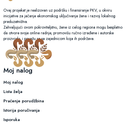
Ovaj projekat je realizovan uz podršku i finansiranje PKV, u okviru
inicijative za jačanje ekonomskog uključivanja žena i razvoj lokalnog
preduzetništva.
Zahvaljujući ovom pokroviteljstvu, žene iz celog regiona mogu besplatno
da otvore svoje online radnje, promovišu ručno izrađene i autorske
proizvode, i povežu se sa zajednicom koja ih podržava.
Moj nalog
Moj nalog
Lista želja
Praćenje porudžbina
Istorija poručivanja
Isporuka