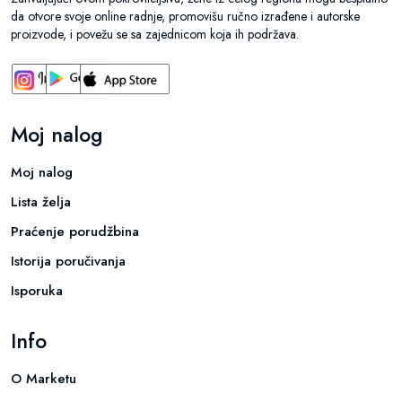
da otvore svoje online radnje, promovišu ručno izrađene i autorske
proizvode, i povežu se sa zajednicom koja ih podržava.
Moj nalog
Moj nalog
Lista želja
Praćenje porudžbina
Istorija poručivanja
Isporuka
Info
O Marketu