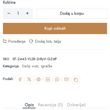
Količina
Dodaj u korpu
Kupi odmah
Poređenje
Dodaj listu želja
SKU:
SF-2443-YL2R-2r8yV-GZztP
Kategorija:
Dečiji svet
,
Igračke
Podeli:
Opis
Recenzije (0)
Dobavljač