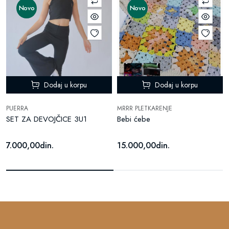
Novo
Novo
Dodaj u korpu
Dodaj u korpu
PUERRA
MRRR PLETKARENJE
SET ZA DEVOJČICE 3U1
Bebi ćebe
7.000,00din.
15.000,00din.