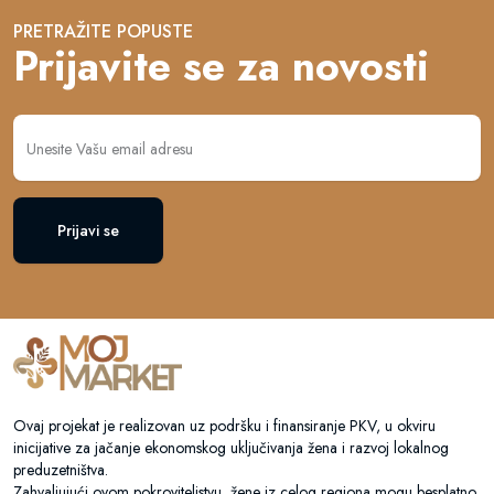
PRETRAŽITE POPUSTE
Prijavite se za novosti
Prijavi se
Ovaj projekat je realizovan uz podršku i finansiranje PKV, u okviru
inicijative za jačanje ekonomskog uključivanja žena i razvoj lokalnog
preduzetništva.
Zahvaljujući ovom pokroviteljstvu, žene iz celog regiona mogu besplatno