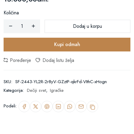
Količina
Dodaj u korpu
Kupi odmah
Poređenje
Dodaj listu želja
SKU:
SF-2443-YL2R-2r8yV-GZztP-qkrFd-VIthC-xHogn
Kategorija:
Dečiji svet
,
Igračke
Podeli: