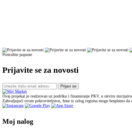
Pretražite popuste
Prijavite se za novosti
Prijavi se
Ovaj projekat je realizovan uz podršku i finansiranje PKV, u okviru inicijati
Zahvaljujući ovom pokroviteljstvu, žene iz celog regiona mogu besplatno da o
Moj nalog