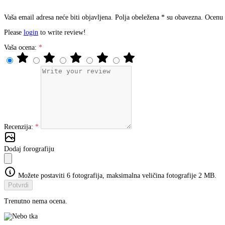
Vaša email adresa neće biti objavljena. Polja obeležena * su obavezna. Ocenu
Please
login
to write review!
Vaša ocena:
Recenzija:
Dodaj forografiju
Možete postaviti 6 fotografija, maksimalna veličina fotografije 2 MB.
Potvrdi
Trenutno nema ocena.