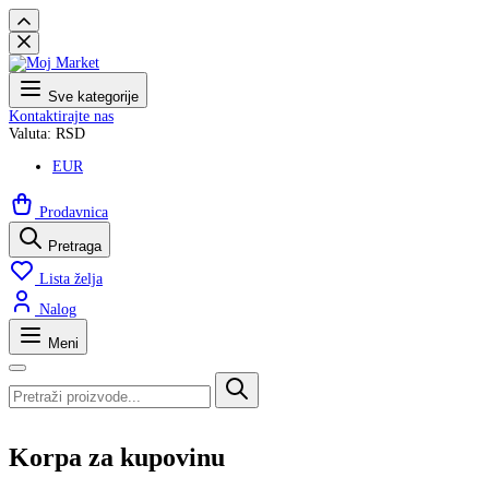
Sve kategorije
Kontaktirajte nas
Valuta: RSD
EUR
Prodavnica
Pretraga
Lista želja
Nalog
Meni
Korpa za kupovinu