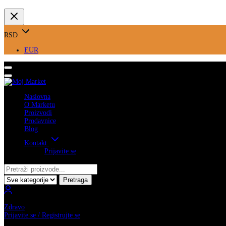
RSD
EUR
Naslovna
O Marketu
Proizvodi
Prodavnice
Blog
Kontakt
Prijavite se
Pretraga
Zdravo
Prijavite se / Registrujte se