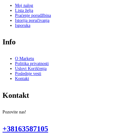
Moj nalog
Lista želja
Praćenje porudžbina
Istorija poručivanja
Isporuka
Info
O Marketu
Politika privatnosti
Uslovi Korišćenja
Poslednje vesti
Kontakt
Kontakt
Pozovite nas!
+38163587105