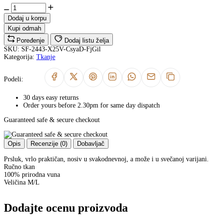
Dodaj u korpu
Kupi odmah
Poređenje
Dodaj listu želja
SKU:
SF-2443-X25V-CsyaD-FjGil
Kategorija:
Tkanje
Podeli:
30 days easy returns
Order yours before 2.30pm for same day dispatch
Guaranteed safe & secure checkout
Opis
Recenzije (0)
Dobavljač
Prsluk, vrlo praktičan, nosiv u svakodnevnoj, a može i u svečanoj varijani.
Ručno tkan
100% prirodna vuna
Veličina M/L
Dodajte ocenu proizvoda