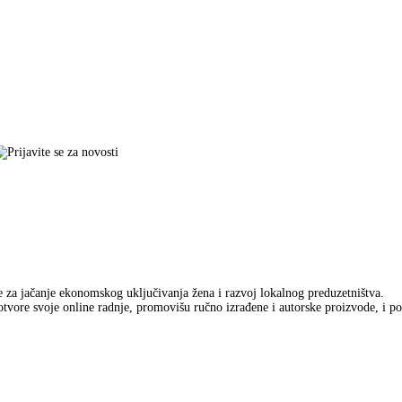
ve za jačanje ekonomskog uključivanja žena i razvoj lokalnog preduzetništva.
tvore svoje online radnje, promovišu ručno izrađene i autorske proizvode, i p