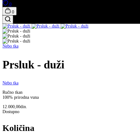
0
0
Nebo tka
Prsluk - duži
Nebo tka
Ručno tkan
100% prirodna vuna
12.000,00din.
Dostupno
Količina