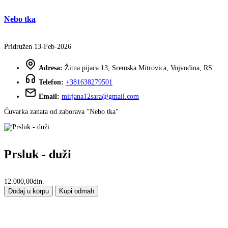
Nebo tka
Pridružen 13-Feb-2026
Adresa:
Žitna pijaca 13, Sremska Mitrovica, Vojvodina, RS
Telefon:
+381638279501
Email:
mirjana12sara@gmail.com
Čuvarka zanata od zaborava "Nebo tka"
Prsluk - duži
12.000,00din.
Dodaj u korpu
Kupi odmah