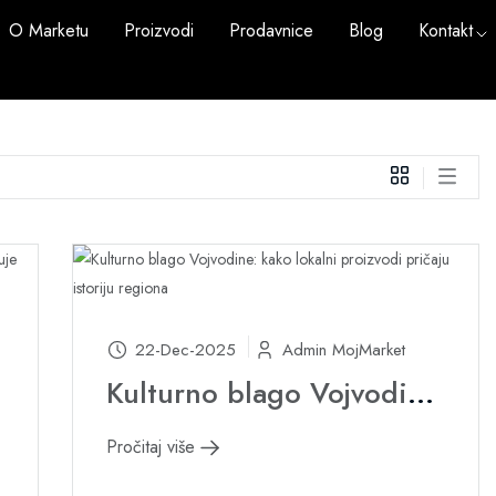
O Marketu
Proizvodi
Prodavnice
Blog
Kontakt
22-Dec-2025
Admin MojMarket
Kulturno blago Vojvodine: kako lokalni proizvodi pričaju istoriju regiona
Pročitaj više