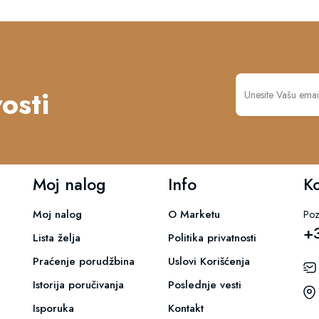
osti
Moj nalog
Info
K
Moj nalog
O Marketu
Poz
+
Lista želja
Politika privatnosti
Praćenje porudžbina
Uslovi Korišćenja
Istorija poručivanja
Poslednje vesti
Isporuka
Kontakt