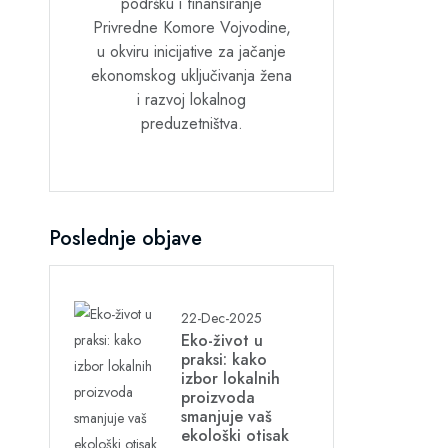
podršku i finansiranje
Privredne Komore Vojvodine,
u okviru inicijative za jačanje
ekonomskog uključivanja žena
i razvoj lokalnog
preduzetništva.
Poslednje objave
22-Dec-2025
Eko-život u
praksi: kako
izbor lokalnih
proizvoda
smanjuje vaš
ekološki otisak