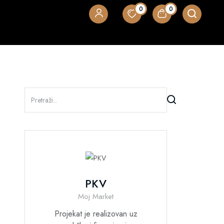
0
0
PKV
Moj Market
Projekat je realizovan uz