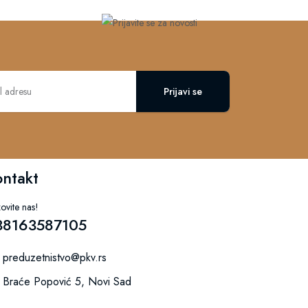
Prijavi se
ontakt
ovite nas!
38163587105
preduzetnistvo@pkv.rs
Braće Popović 5, Novi Sad