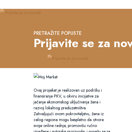
PRETRAŽITE POPUSTE
Prijavite se za nov
Ovaj projekat je realizovan uz podršku i
finansiranje PKV, u okviru inicijative za
jačanje ekonomskog uključivanja žena i
razvoj lokalnog preduzetništva.
Zahvaljujući ovom pokroviteljstvu, žene iz
celog regiona mogu besplatno da otvore
svoje online radnje, promovišu ručno
izrađene i autorske proizvode, i povežu se sa