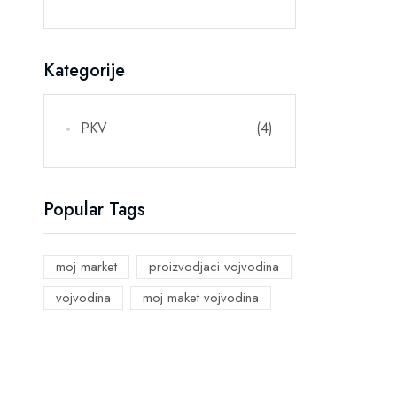
Kategorije
PKV
(4)
Popular Tags
moj market
proizvodjaci vojvodina
vojvodina
moj maket vojvodina