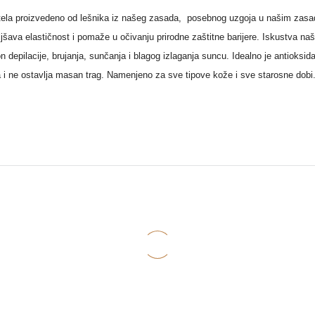
ela proizvedeno od lešnika iz našeg zasada, posebnog uzgoja u našim zasadi
ljšava elastičnost i pomaže u očivanju prirodne zaštitne barijere. Iskustva naši
n depilacije, brujanja, sunčanja i blagog izlaganja suncu. Idealno je antioksi
a i ne ostavlja masan trag. Namenjeno za sve tipove kože i sve starosne dobi