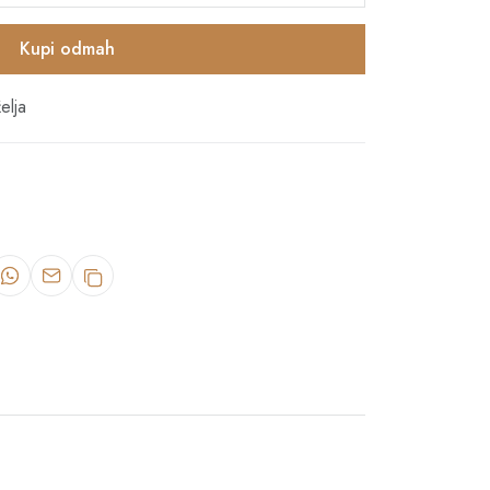
Kupi odmah
elja