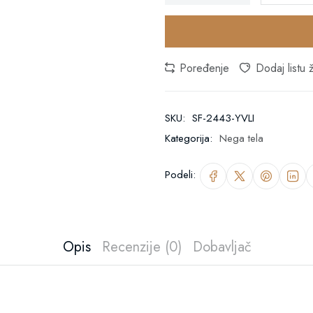
Poređenje
Dodaj listu ž
SKU:
SF-2443-YVLI
Kategorija:
Nega tela
Podeli:
Opis
Recenzije (0)
Dobavljač