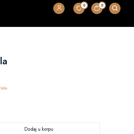
0
0
la
tela
Dodaj u korpu