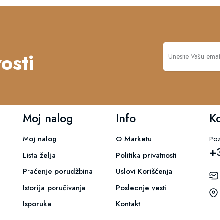
osti
Moj nalog
Info
K
Moj nalog
O Marketu
Poz
+
Lista želja
Politika privatnosti
Praćenje porudžbina
Uslovi Korišćenja
Istorija poručivanja
Poslednje vesti
Isporuka
Kontakt