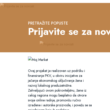
PRETRAŽITE POPUSTE
Prijavite se za nov
Ovaj projekat je realizovan uz podršku i
finansiranje PKV, u okviru inicijative za
jačanje ekonomskog uključivanja žena i
razvoj lokalnog preduzetništva.
Zahvaljujući ovom pokroviteljstvu, žene iz
celog regiona mogu besplatno da otvore
svoje online radnje, promovišu ručno
izrađene i autorske proizvode, i povežu se sa
zajednicom koja ih podržava.