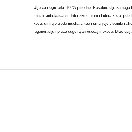
Ulje za negu tela
-100% prirodno- Posebno ulje za negu t
snazni antioksidansi. Intenzivno hrani i hidrira kožu, pobo
kožu, umiruje ujede insekata kao i smanjuje crvenilo nako
regeneraciju i pruža dugotrajan osećaj mekoće. Brzo upij