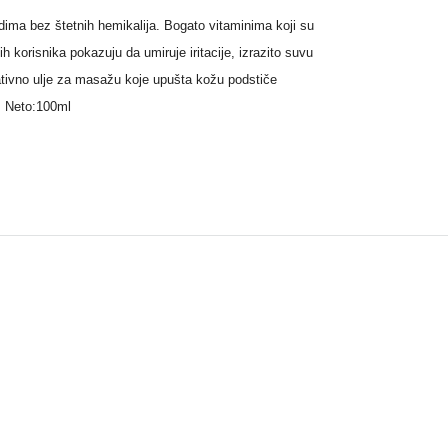
ma bez štetnih hemikalija. Bogato vitaminima koji su
h korisnika pokazuju da umiruje iritacije, izrazito suvu
dativno ulje za masažu koje upušta kožu podstiče
. Neto:100ml