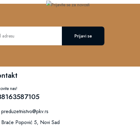
Prijavi se
ontakt
ovite nas!
38163587105
preduzetnistvo@pkv.rs
Braće Popović 5, Novi Sad