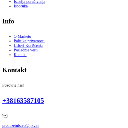
Istorija poručivanja
Isporuka
Info
O Marketu
Politika privatnosti
Uslovi Korišćenja
Poslednje vesti
Kontakt
Kontakt
Pozovite nas!
+38163587105
preduzetnistvo@pkv.rs