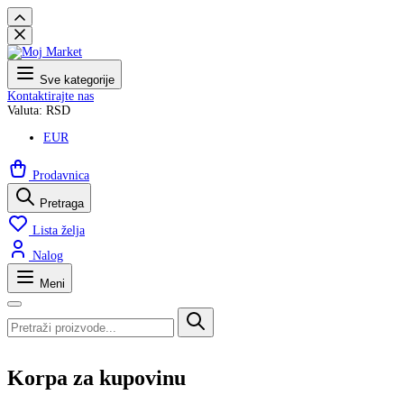
Sve kategorije
Kontaktirajte nas
Valuta: RSD
EUR
Prodavnica
Pretraga
Lista želja
Nalog
Meni
Korpa za kupovinu