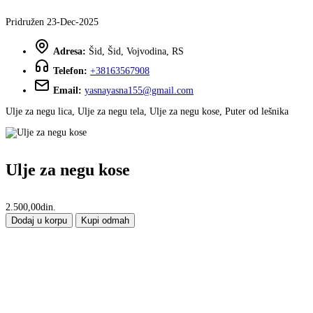
Pridružen 23-Dec-2025
Adresa:
Šid, Šid, Vojvodina, RS
Telefon:
+38163567908
Email:
yasnayasna155@gmail.com
Ulje za negu lica, Ulje za negu tela, Ulje za negu kose, Puter od lešnika
Ulje za negu kose
2.500,00din.
Dodaj u korpu
Kupi odmah