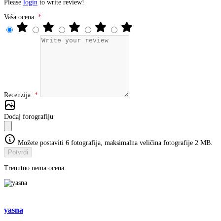
Please
login
to write review!
Vaša ocena:
Recenzija:
Dodaj forografiju
Možete postaviti 6 fotografija, maksimalna veličina fotografije 2 MB.
Potvrdi
Trenutno nema ocena.
yasna