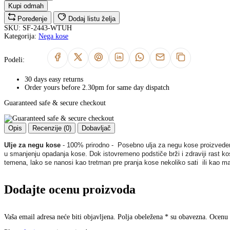
Kupi odmah
Poređenje
Dodaj listu želja
SKU:
SF-2443-WTUH
Kategorija:
Nega kose
Podeli:
30 days easy returns
Order yours before 2.30pm for same day dispatch
Guaranteed safe & secure checkout
Opis
Recenzije (0)
Dobavljač
Ulje za negu kose
- 100% prirodno - Posebno ulja za negu kose proizveden
u smanjenju opadanja kose. Dok istovremeno podstiče brži i zdraviji rast kose
temena, lako se nanosi kao tretman pre pranja kose nekoliko sati ili kao mal
Dodajte ocenu proizvoda
Vaša email adresa neće biti objavljena. Polja obeležena * su obavezna. Ocenu