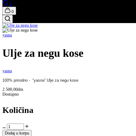
0
0
yasna
Ulje za negu kose
yasna
100% prirodno - “yasna” Ulje za negu kose
2.500,00din.
Dostupno
Količina
Dodaj u korpu