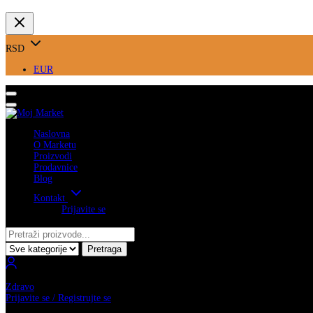
RSD
EUR
Naslovna
O Marketu
Proizvodi
Prodavnice
Blog
Kontakt
Prijavite se
Pretraga
Zdravo
Prijavite se / Registrujte se