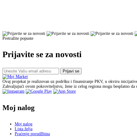
Pretražite popuste
Prijavite se za novosti
Prijavi se
Ovaj projekat je realizovan uz podršku i finansiranje PKV, u okviru inicijati
Zahvaljujući ovom pokroviteljstvu, žene iz celog regiona mogu besplatno da o
Moj nalog
Moj nalog
Lista želja
Praćenje porudžbina