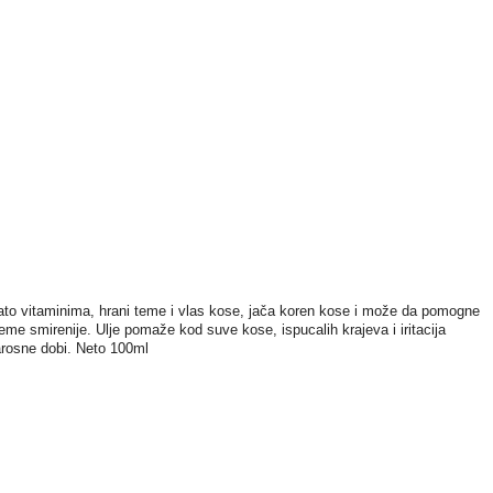
ato vitaminima, hrani teme i vlas kose, jača koren kose i može da pomogne
teme smirenije. Ulje pomaže kod suve kose, ispucalih krajeva i iritacija
tarosne dobi. Neto 100ml