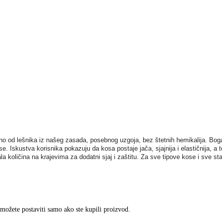
o od lešnika iz našeg zasada, posebnog uzgoja, bez štetnih hemikalija. Bog
. Iskustva korisnika pokazuju da kosa postaje jača, sjajnija i elastičnija, a 
a količina na krajevima za dodatni sjaj i zaštitu. Za sve tipove kose i sve s
 možete postaviti samo ako ste kupili proizvod.