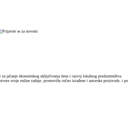
ve za jačanje ekonomskog uključivanja žena i razvoj lokalnog preduzetništva.
tvore svoje online radnje, promovišu ručno izrađene i autorske proizvode, i p