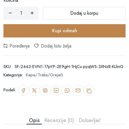
Količina
Dodaj u korpu
Kupi odmah
Poređenje
Dodaj listu želja
SKU:
SF-2443-EVN1-17pYP-2E9gH-1HjCu-pyqWS-3XNz8-KLlmG
Kategorija:
Kape/Trake/Grejači
Podeli:
Opis
Recenzije (0)
Dobavljač