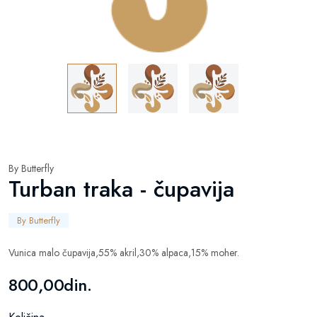
By Butterfly
Turban traka - čupavija
By Butterfly
Vunica malo čupavija,55% akril,30% alpaca,15% moher.
800,00din.