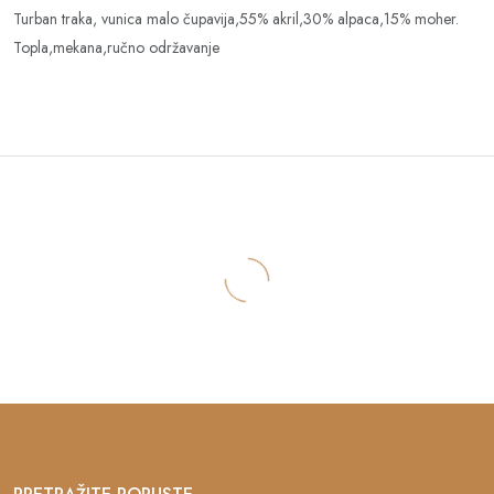
Turban traka, vunica malo čupavija,55% akril,30% alpaca,15% moher.
Topla,mekana,ručno održavanje