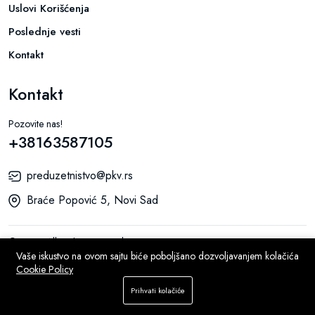
Uslovi Korišćenja
Poslednje vesti
Kontakt
Kontakt
Pozovite nas!
+38163587105
preduzetnistvo@pkv.rs
Braće Popović 5, Novi Sad
© 2026 All Rights Reserved.
Vaše iskustvo na ovom sajtu biće poboljšano dozvoljavanjem kolačića
Cookie Policy
Dodaj u korpu
Prihvati kolačiće
Kupi odmah
Prodavnica
Pretraga
Lista želja
Nalog
Meni