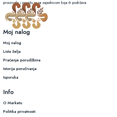
proizvode, i povežu se sa zajednicom koja ih podržava.
Moj nalog
Moj nalog
Lista želja
Praćenje porudžbina
Istorija poručivanja
Isporuka
Info
O Marketu
Politika privatnosti