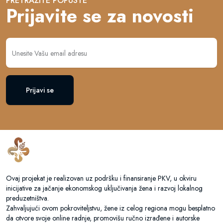
PRETRAŽITE POPUSTE
Prijavite se za novosti
Prijavi se
Ovaj projekat je realizovan uz podršku i finansiranje PKV, u okviru
inicijative za jačanje ekonomskog uključivanja žena i razvoj lokalnog
preduzetništva.
Zahvaljujući ovom pokroviteljstvu, žene iz celog regiona mogu besplatno
da otvore svoje online radnje, promovišu ručno izrađene i autorske