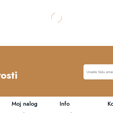
osti
Moj nalog
Info
K