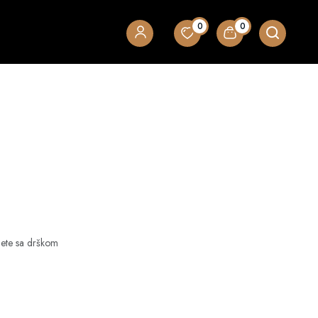
0
0
uete sa drškom