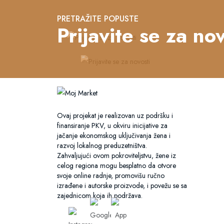
PRETRAŽITE POPUSTE
Prijavite se za nov
Ovaj projekat je realizovan uz podršku i
finansiranje PKV, u okviru inicijative za
jačanje ekonomskog uključivanja žena i
razvoj lokalnog preduzetništva.
Zahvaljujući ovom pokroviteljstvu, žene iz
celog regiona mogu besplatno da otvore
svoje online radnje, promovišu ručno
izrađene i autorske proizvode, i povežu se sa
zajednicom koja ih podržava.