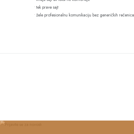
• tek prave sajt
• žele profesionalnu komunikaciju bez generičkih rečenica