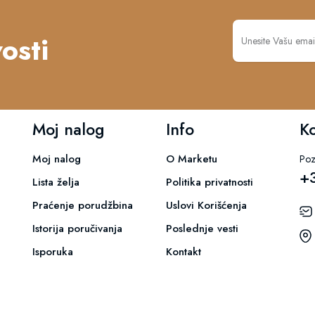
osti
Moj nalog
Info
K
Moj nalog
O Marketu
Poz
+
Lista želja
Politika privatnosti
Praćenje porudžbina
Uslovi Korišćenja
Istorija poručivanja
Poslednje vesti
Isporuka
Kontakt