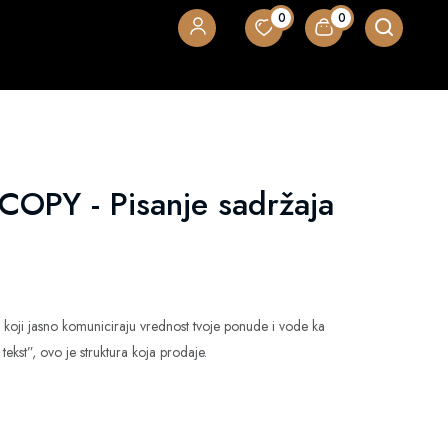
0
0
PY - Pisanje sadržaja
t koji jasno komuniciraju vrednost tvoje ponude i vode ka
 tekst”, ovo je struktura koja prodaje.