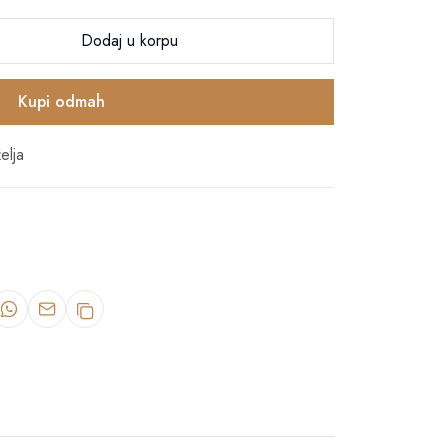
Dodaj u korpu
Kupi odmah
elja