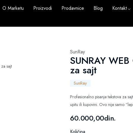
O Marketu
Proizvodi
Prodavnice
Blog
Kontakt
SunRay
SUNRAY WEB CO
za sajt
SunRay
Profesionalno pisanje tekstova za saj
upitu ili kupovini. Ovo nije samo “lep
60.000,00din.
Količina