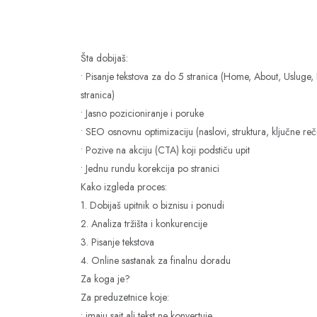
Šta dobijaš:
• Pisanje tekstova za do 5 stranica (Home, About, Usluge,
stranica)
• Jasno pozicioniranje i poruke
• SEO osnovnu optimizaciju (naslovi, struktura, ključne reč
• Pozive na akciju (CTA) koji podstiču upit
• Jednu rundu korekcija po stranici
Kako izgleda proces:
1. Dobijaš upitnik o biznisu i ponudi
2. Analiza tržišta i konkurencije
3. Pisanje tekstova
4. Online sastanak za finalnu doradu
Za koga je?
Za preduzetnice koje:
• imaju sajt ali tekst ne konvertuje