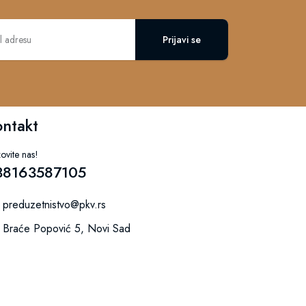
Prijavi se
ontakt
ovite nas!
38163587105
preduzetnistvo@pkv.rs
Braće Popović 5, Novi Sad