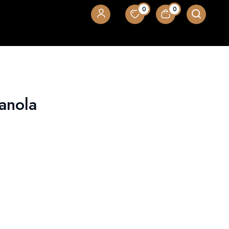
0
0
ranola