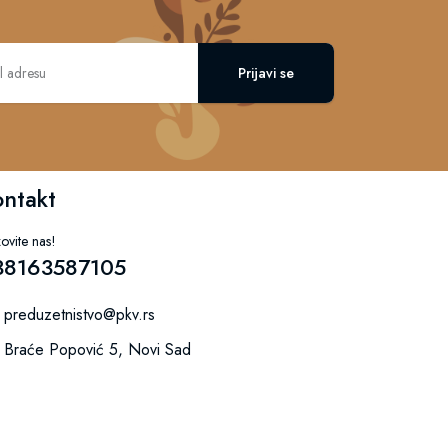
Prijavi se
ontakt
ovite nas!
38163587105
preduzetnistvo@pkv.rs
Braće Popović 5, Novi Sad