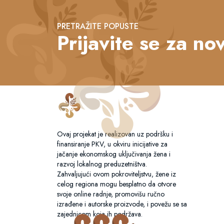
PRETRAŽITE POPUSTE
Prijavite se za nov
Ovaj projekat je realizovan uz podršku i
finansiranje PKV, u okviru inicijative za
jačanje ekonomskog uključivanja žena i
razvoj lokalnog preduzetništva.
Zahvaljujući ovom pokroviteljstvu, žene iz
celog regiona mogu besplatno da otvore
svoje online radnje, promovišu ručno
izrađene i autorske proizvode, i povežu se sa
zajednicom koja ih podržava.