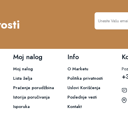
osti
Moj nalog
Info
K
Moj nalog
O Marketu
Poz
+
Lista želja
Politika privatnosti
Praćenje porudžbina
Uslovi Korišćenja
Istorija poručivanja
Poslednje vesti
Isporuka
Kontakt