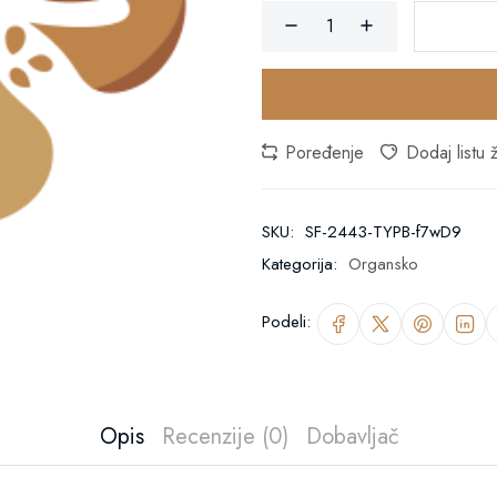
Poređenje
Dodaj listu ž
SKU:
SF-2443-TYPB-f7wD9
Kategorija:
Organsko
Podeli:
Opis
Recenzije (0)
Dobavljač