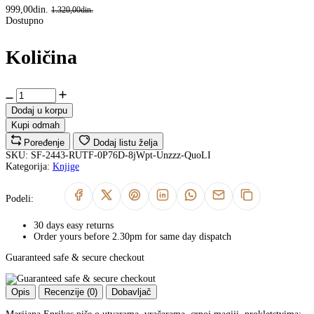
999,00din.
1.320,00din.
Dostupno
Količina
Dodaj u korpu
Kupi odmah
Poređenje
Dodaj listu želja
SKU:
SF-2443-RUTF-0P76D-8jWpt-Unzzz-QuoLI
Kategorija:
Knjige
Podeli:
30 days easy returns
Order yours before 2.30pm for same day dispatch
Guaranteed safe & secure checkout
Opis
Recenzije (0)
Dobavljač