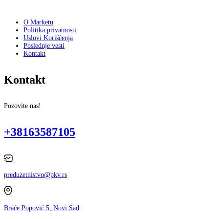
O Marketu
Politika privatnosti
Uslovi Korišćenja
Poslednje vesti
Kontakt
Kontakt
Pozovite nas!
+38163587105
preduzetnistvo@pkv.rs
Braće Popović 5, Novi Sad