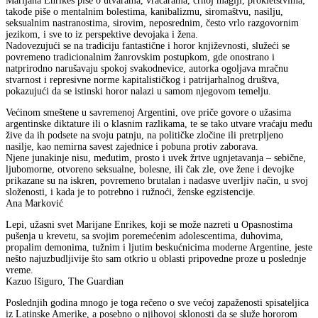
Marijana Enrikes piše o utvarama, vračarama, crnoj magiji, prokletstvima;
takođe piše o mentalnim bolestima, kanibalizmu, siromaštvu, nasilju,
seksualnim nastranostima, sirovim, neposrednim, često vrlo razgovornim
jezikom, i sve to iz perspektive devojaka i žena.
Nadovezujući se na tradiciju fantastične i horor književnosti, služeći se
povremeno tradicionalnim žanrovskim postupkom, gde onostrano i
natprirodno narušavaju spokoj svakodnevice, autorka ogoljava mračnu
stvarnost i represivne norme kapitalističkog i patrijarhalnog društva,
pokazujući da se istinski horor nalazi u samom njegovom temelju.
Većinom smeštene u savremenoj Argentini, ove priče govore o užasima
argentinske diktature ili o klasnim razlikama, te se tako utvare vraćaju među
žive da ih podsete na svoju patnju, na političke zločine ili pretrpljeno
nasilje, kao nemirna savest zajednice i pobuna protiv zaborava.
Njene junakinje nisu, međutim, prosto i uvek žrtve ugnjetavanja – sebične,
ljubomorne, otvoreno seksualne, bolesne, ili čak zle, ove žene i devojke
prikazane su na iskren, povremeno brutalan i nadasve uverljiv način, u svoj
složenosti, i kada je to potrebno i ružnoći, ženske egzistencije.
Ana Marković
Lepi, užasni svet Marijane Enrikes, koji se može nazreti u Opasnostima
pušenja u krevetu, sa svojim poremećenim adolescentima, duhovima,
propalim demonima, tužnim i ljutim beskućnicima moderne Argentine, jeste
nešto najuzbudljivije što sam otkrio u oblasti pripovedne proze u poslednje
vreme.
Kazuo Išiguro, The Guardian
Poslednjih godina mnogo je toga rečeno o sve većoj zapaženosti spisateljica
iz Latinske Amerike, a posebno o njihovoj sklonosti da se služe hororom