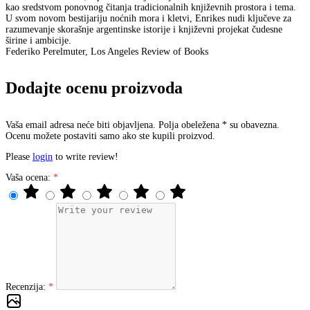
kao sredstvom ponovnog čitanja tradicionalnih književnih prostora i tema.
U svom novom bestijariju noćnih mora i kletvi, Enrikes nudi ključeve za
razumevanje skorašnje argentinske istorije i književni projekat čudesne
širine i ambicije.
Federiko Perelmuter, Los Angeles Review of Books
Dodajte ocenu proizvoda
Vaša email adresa neće biti objavljena. Polja obeležena * su obavezna.
Ocenu možete postaviti samo ako ste kupili proizvod.
Please
login
to write review!
Vaša ocena:
Recenzija: