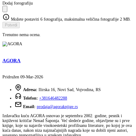
Dodaj forografiju
Možete postaviti 6 fotografija, maksimalna veličina fotografije 2 MB.
Potvrdi
Trenutno nema ocena.
AGORA
Pridružen 09-Mar-2026
Adresa:
Ilirska 16, Novi Sad, Vojvodina, RS
Telefon:
+381646482288
Email:
prodaja@agoraknjige.rs
Izdavačku kuću AGORA osnovao je septembra 2002. godine, pesnik i
književni kritičar Nenad Šaponja. Već sledeće godine, objavljene su i prve
knjige, koje su najavile visokoestetski profilisanu literature, po kojoj je ova
kuća danas, nakon niza najznačajnijih nagrada koje su dobili njeni autori,
suvereno prepoznatljiva u srpskom izdavaštvu.