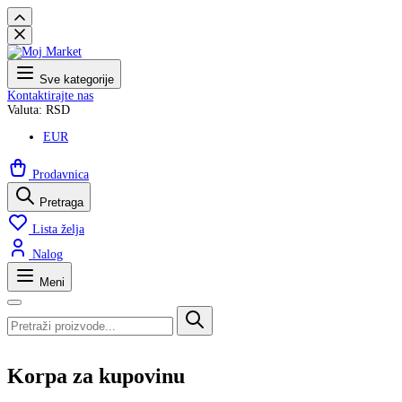
Sve kategorije
Kontaktirajte nas
Valuta: RSD
EUR
Prodavnica
Pretraga
Lista želja
Nalog
Meni
Korpa za kupovinu