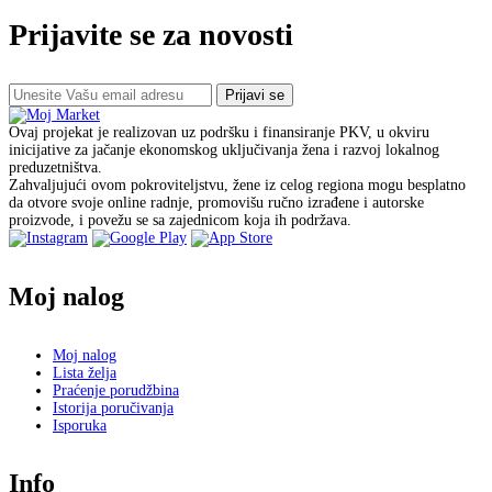
Prijavite se za novosti
Prijavi se
Ovaj projekat je realizovan uz podršku i finansiranje PKV, u okviru
inicijative za jačanje ekonomskog uključivanja žena i razvoj lokalnog
preduzetništva.
Zahvaljujući ovom pokroviteljstvu, žene iz celog regiona mogu besplatno
da otvore svoje online radnje, promovišu ručno izrađene i autorske
proizvode, i povežu se sa zajednicom koja ih podržava.
Moj nalog
Moj nalog
Lista želja
Praćenje porudžbina
Istorija poručivanja
Isporuka
Info