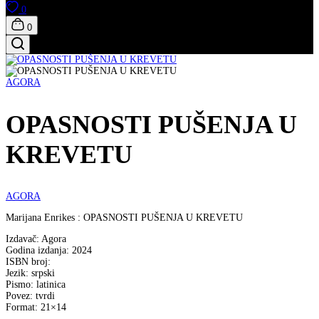
0
0
AGORA
OPASNOSTI PUŠENJA U
KREVETU
AGORA
Marijana Enrikes : OPASNOSTI PUŠENJA U KREVETU
Izdavač: Agora
Godina izdanja: 2024
ISBN broj:
Jezik: srpski
Pismo: latinica
Povez: tvrdi
Format: 21×14