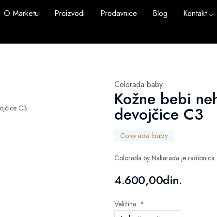
O Marketu
Proizvodi
Prodavnice
Blog
Kontakt
Colorada baby
Kožne bebi neh
devojčice C3
Colorada baby
Colorada by Nakarada je radionica z
4.600,00din.
Veličina