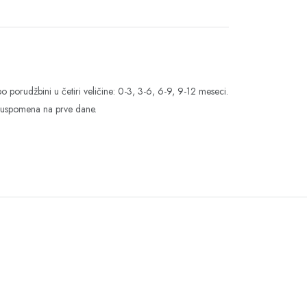
porudžbini u četiri veličine: 0-3, 3-6, 6-9, 9-12 meseci.
kao uspomena na prve dane.