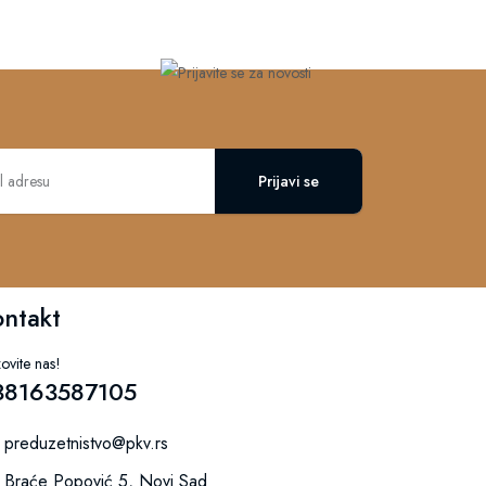
Prijavi se
ontakt
ovite nas!
38163587105
preduzetnistvo@pkv.rs
Braće Popović 5, Novi Sad