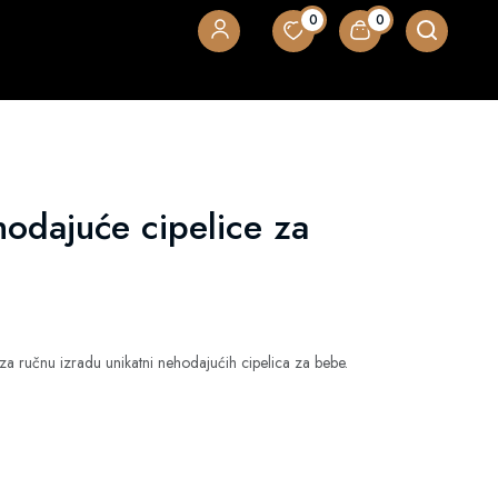
0
0
odajuće cipelice za
a ručnu izradu unikatni nehodajućih cipelica za bebe.