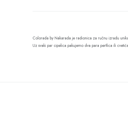
Colorada by Nakarada je radionica za ručnu izradu unikat
Uz svaki par cipelica pakujemo dva para pertlica ili cvet