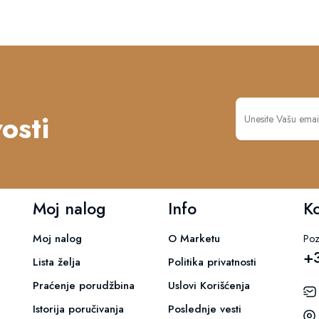
osti
Moj nalog
Info
K
Moj nalog
O Marketu
Poz
+
Lista želja
Politika privatnosti
Praćenje porudžbina
Uslovi Korišćenja
Istorija poručivanja
Poslednje vesti