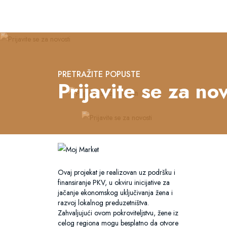
PRETRAŽITE POPUSTE
Prijavite se za nov
Ovaj projekat je realizovan uz podršku i
finansiranje PKV, u okviru inicijative za
jačanje ekonomskog uključivanja žena i
razvoj lokalnog preduzetništva.
Zahvaljujući ovom pokroviteljstvu, žene iz
celog regiona mogu besplatno da otvore