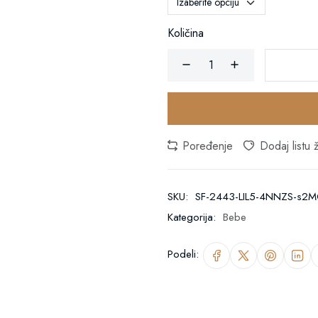
Količina
Poređenje
Dodaj listu ž
SKU:
SF-2443-LIL5-4NNZS-s2
Kategorija:
Bebe
Podeli: