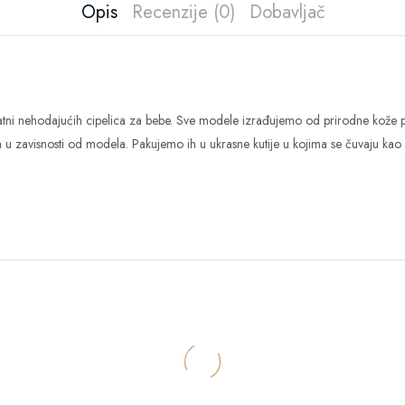
Opis
Recenzije (0)
Dobavljač
ni nehodajućih cipelica za bebe. Sve modele izrađujemo od prirodne kože po 
ića u zavisnosti od modela. Pakujemo ih u ukrasne kutije u kojima se čuvaju 