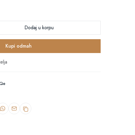
Dodaj u korpu
Kupi odmah
elja
MQe