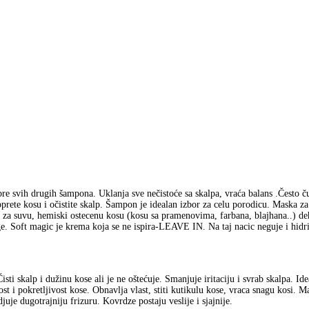
pre svih drugih šampona. Uklanja sve nečistoće sa skalpa, vraća balans .Često
oprete kosu i očistite skalp. Šampon je idealan izbor za celu porodicu. Maska za
za suvu, hemiski ostecenu kosu (kosu sa pramenovima, farbana, blajhana..) deh
e. Soft magic je krema koja se ne ispira-LEAVE IN. Na taj nacic neguje i hidrir
Čisti skalp i dužinu kose ali je ne oštećuje. Smanjuje iritaciju i svrab skalpa. Id
st i pokretljivost kose. Obnavlja vlast, stiti kutikulu kose, vraca snagu kosi. 
uje dugotrajniju frizuru. Kovrdze postaju veslije i sjajnije.