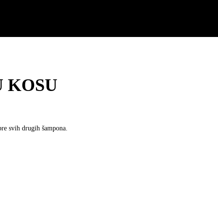
U KOSU
 pre svih drugih šampona.