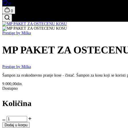
0
0
Prestige by Milka
MP PAKET ZA OSTECEN
Prestige by Milka
Šampon za svakodnevno pranje kose - čistač. Šampon za kosu koji se koristi
9.000,00din.
Dostupno
Količina
Dodaj u korpu