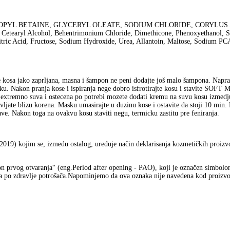
PYL BETAINE, GLYCERYL OLEATE, SODIUM CHLORIDE, CORYLUS 
ohol, Behentrimonium Chloride, Dimethicone, Phenoxyethanol, S Quater
 Citric Acid, Fructose, Sodium Hydroxide, Urea, Allantoin, Maltose, Sodium 
kosa jako zaprljana, masna i šampon ne peni dodajte još malo šampona. Napravi
sku. Nakon pranja kose i ispiranja nege dobro isfrotirajte kosu i stavite SOF
s extremno suva i ostecena po potrebi mozete dodati kremu na suvu kosu izmedj
vljate blizu korena. Masku umasirajte u duzinu kose i ostavite da stoji 10 min
ave. Nakon toga na ovakvu kosu staviti negu, termicku zastitu pre feniranja.
019) kojim se, između ostalog, uređuje način deklarisanja kozmetičkih proizvo
prvog otvaranja“ (eng.Period after opening - PAO), koji je označen simbolom 
a po zdravlje potrošača.Napominjemo da ova oznaka nije navedena kod proizvoda 