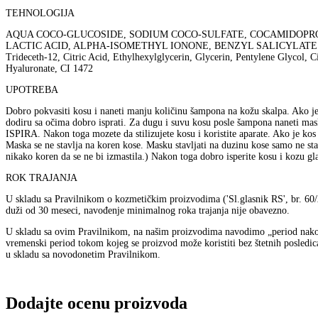
TEHNOLOGIJA
AQUA COCO-GLUCOSIDE, SODIUM COCO-SULFATE, COCAMIDOPRO
LACTIC ACID, ALPHA-ISOMETHYL IONONE, BENZYL SALICYLATE Cetearyl Alc
Trideceth-12, Citric Acid, Ethylhexylglycerin, Glycerin, Pentylene Glycol,
Hyaluronate, CI 1472
UPOTREBA
Dobro pokvasiti kosu i naneti manju količinu šampona na kožu skalpa. Ako je 
dodiru sa očima dobro isprati. Za dugu i suvu kosu posle šampona naneti ma
ISPIRA. Nakon toga mozete da stilizujete kosu i koristite aparate. Ako je ko
Maska se ne stavlja na koren kose. Masku stavljati na duzinu kose samo ne sta
nikako koren da se ne bi izmastila.) Nakon toga dobro isperite kosu i kozu gl
ROK TRAJANJA
U skladu sa Pravilnikom o kozmetičkim proizvodima ('Sl.glasnik RS', br. 60/2
duži od 30 meseci, navođenje minimalnog roka trajanja nije obavezno.
U skladu sa ovim Pravilnikom, na našim proizvodima navodimo „period nakon 
vremenski period tokom kojeg se proizvod može koristiti bez štetnih posledic
u skladu sa novodonetim Pravilnikom.
Dodajte ocenu proizvoda