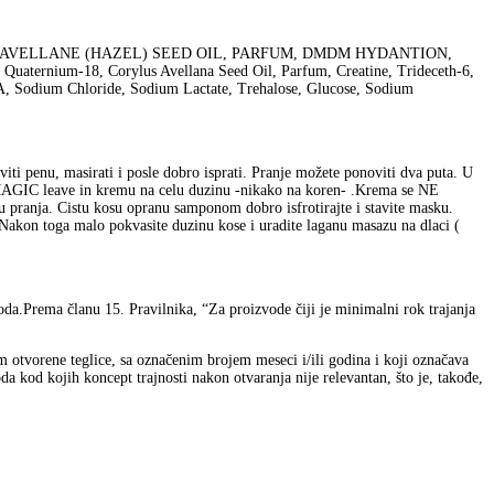
AVELLANE (HAZEL) SEED OIL, PARFUM, DMDM HYDANTION,
nium-18, Corylus Avellana Seed Oil, Parfum, Creatine, Trideceth-6,
PCA, Sodium Chloride, Sodium Lactate, Trehalose, Glucose, Sodium
ti penu, masirati i posle dobro isprati. Pranje možete ponoviti dva puta. U
T MAGIC leave in kremu na celu duzinu -nikako na koren- .Krema se NE
u pranja. Cistu kosu opranu samponom dobro isfrotirajte i stavite masku.
. Nakon toga malo pokvasite duzinu kose i uradite laganu masazu na dlaci (
da.Prema članu 15. Pravilnika, “Za proizvode čiji je minimalni rok trajanja
otvorene teglice, sa označenim brojem meseci i/ili godina i koji označava
kod kojih koncept trajnosti nakon otvaranja nije relevantan, što je, takođe,