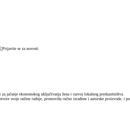
ve za jačanje ekonomskog uključivanja žena i razvoj lokalnog preduzetništva.
tvore svoje online radnje, promovišu ručno izrađene i autorske proizvode, i p