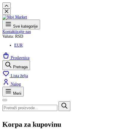
Sve kategorije
Kontaktirajte nas
Valuta: RSD
EUR
Prodavnica
Pretraga
Lista želja
Nalog
Meni
Korpa za kupovinu