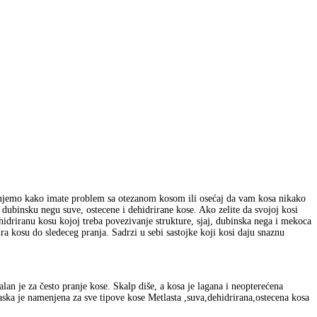
 čujemo kako imate problem sa otezanom kosom ili osećaj da vam kosa nikako
 dubinsku negu suve, ostecene i dehidrirane kose. Ako zelite da svojoj kosi
idriranu kosu kojoj treba povezivanje strukture, sjaj, dubinska nega i mekoca
a kosu do sledeceg pranja. Sadrzi u sebi sastojke koji kosi daju snaznu
ealan je za često pranje kose. Skalp diše, a kosa je lagana i neopterećena
Maska je namenjena za sve tipove kose Metlasta ,suva,dehidrirana,ostecena kosa