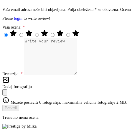
Vaša email adresa neće biti objavljena. Polja obeležena * su obavezna. Ocenu
Please
login
to write review!
Vaša ocena:
Recenzija:
Dodaj forografiju
Možete postaviti 6 fotografija, maksimalna veličina fotografije 2 MB.
Potvrdi
Trenutno nema ocena.