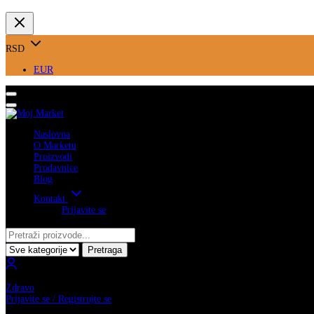
RSD
EUR
Naslovna
O Marketu
Proizvodi
Prodavnice
Blog
Kontakt
Prijavite se
Pretraga
Zdravo
Prijavite se / Registrujte se