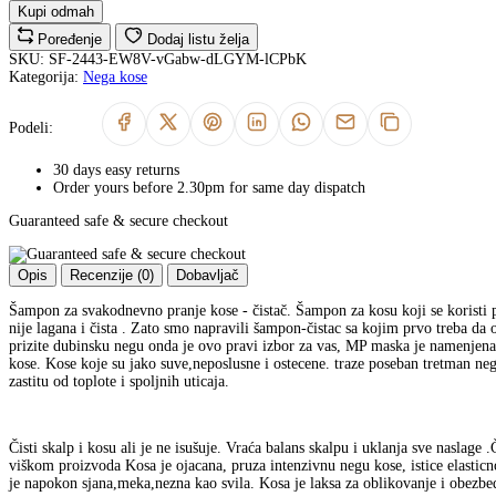
Kupi odmah
Poređenje
Dodaj listu želja
SKU:
SF-2443-EW8V-vGabw-dLGYM-lCPbK
Kategorija:
Nega kose
Podeli:
30 days easy returns
Order yours before 2.30pm for same day dispatch
Guaranteed safe & secure checkout
Opis
Recenzije (0)
Dobavljač
Šampon za svakodnevno pranje kose - čistač. Šampon za kosu koji se koristi 
nije lagana i čista . Zato smo napravili šampon-čistac sa kojim prvo treba da 
prizite dubinsku negu onda je ovo pravi izbor za vas, MP maska je namenjena 
kose. Kose koje su jako suve,neposlusne i ostecene. traze poseban tretman neg
zastitu od toplote i spoljnih uticaja.
Čisti skalp i kosu ali je ne isušuje. Vraća balans skalpu i uklanja sve naslage .
viškom proizvoda Kosa je ojacana, pruza intenzivnu negu kose, istice elasticno
je napokon sjana,meka,nezna kao svila. Kosa je laksa za oblikovanje i obezbedj