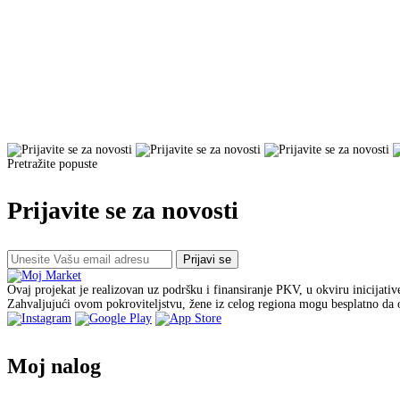
Pretražite popuste
Prijavite se za novosti
Prijavi se
Ovaj projekat je realizovan uz podršku i finansiranje PKV, u okviru inicijati
Zahvaljujući ovom pokroviteljstvu, žene iz celog regiona mogu besplatno da o
Moj nalog