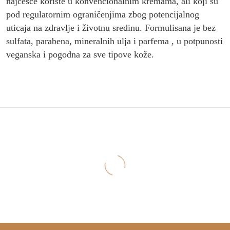
najčešće koriste u konvencionalnim kremama, ali koji su
pod regulatornim ograničenjima zbog potencijalnog
uticaja na zdravlje i životnu sredinu. Formulisana je
bez
sulfata, parabena, mineralnih ulja i parfema
, u potpunosti
veganska
i pogodna za sve tipove kože.