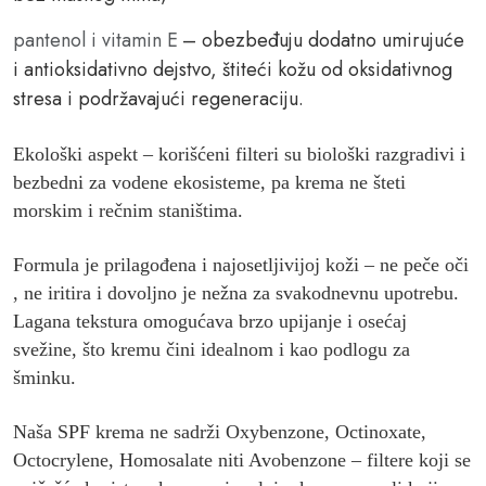
pantenol i vitamin E
– obezbeđuju dodatno umirujuće
i antioksidativno dejstvo, štiteći kožu od oksidativnog
stresa i podržavajući regeneraciju.
Ekološki aspekt
– korišćeni filteri su biološki razgradivi i
bezbedni za vodene ekosisteme, pa krema ne šteti
morskim i rečnim staništima.
Formula je prilagođena i najosetljivijoj koži –
ne peče oči
,
ne iritira
i dovoljno je nežna za svakodnevnu upotrebu.
Lagana tekstura omogućava brzo upijanje i osećaj
svežine, što kremu čini idealnom i kao podlogu za
šminku.
Naša SPF krema ne sadrži Oxybenzone, Octinoxate,
Octocrylene, Homosalate niti Avobenzone – filtere koji se