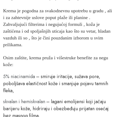
Krema je pogodna za
svakodnevnu upotrebu u gradu
, ali
i za zahtevnije uslove poput
plaže ili planine
.
Zahvaljujući
filterima i negujućoj formuli
, koža je
zaštićena i od spoljašnjih uticaja kao što su
vetar, hladan
vazduh ili so
, što je čini pouzdanim izborom u svim
prilikama.
Osim zaštite, krema pruža i višestruke benefite za negu
kože:
5% niacinamida
– smiruje iritacije, sužava pore,
poboljšava elastičnost kože i smanjuje pojavu tamnih
fleka,
skvalan i hemiskvalan
– lagani emolijensi koji jačaju
barijeru kože, hidriraju i obezbeđuju prijatan osećaj
bez masnog filma,