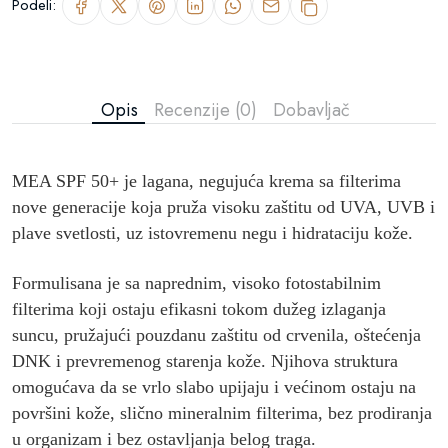
Podeli:
Opis
Recenzije (0)
Dobavljač
MEA SPF 50+
je lagana, negujuća krema sa filterima
nove generacije koja pruža visoku zaštitu od UVA, UVB i
plave svetlosti, uz istovremenu negu i hidrataciju kože.
Formulisana je sa
naprednim, visoko fotostabilnim
filterima
koji ostaju efikasni tokom dužeg izlaganja
suncu, pružajući pouzdanu zaštitu od crvenila, oštećenja
DNK i prevremenog starenja kože. Njihova struktura
omogućava da se vrlo slabo upijaju i većinom ostaju na
površini kože, slično mineralnim filterima, bez prodiranja
u organizam i bez ostavljanja belog traga.