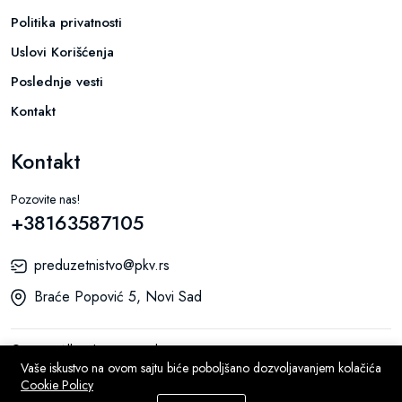
Politika privatnosti
Uslovi Korišćenja
Poslednje vesti
Kontakt
Kontakt
Pozovite nas!
+38163587105
preduzetnistvo@pkv.rs
Braće Popović 5, Novi Sad
© 2026 All Rights Reserved.
Vaše iskustvo na ovom sajtu biće poboljšano dozvoljavanjem kolačića
Cookie Policy