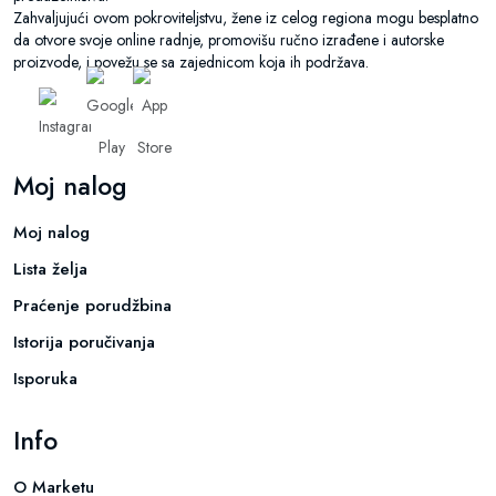
Zahvaljujući ovom pokroviteljstvu, žene iz celog regiona mogu besplatno
da otvore svoje online radnje, promovišu ručno izrađene i autorske
proizvode, i povežu se sa zajednicom koja ih podržava.
Moj nalog
Moj nalog
Lista želja
Praćenje porudžbina
Istorija poručivanja
Isporuka
Info
O Marketu