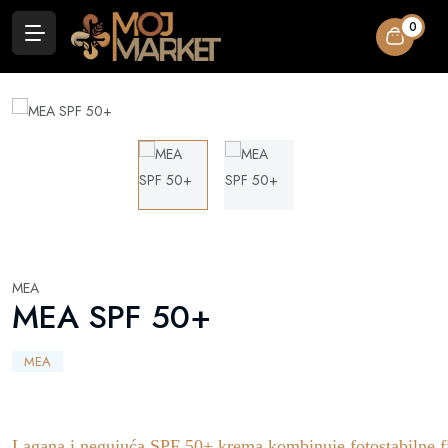
0
MEA
MEA SPF 50+
MEA
Lagana i negujuća SPF 50+ krema kombinuje fotostabilne fi