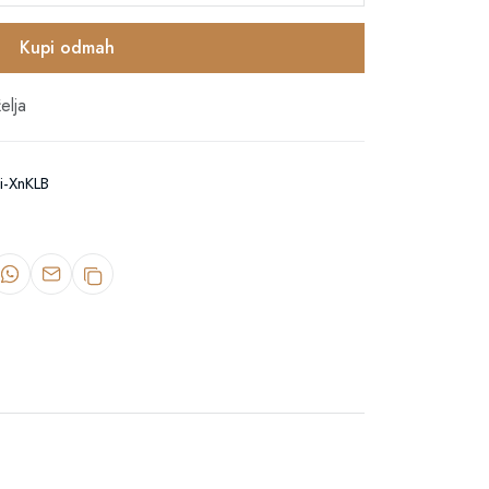
Kupi odmah
elja
i-XnKLB