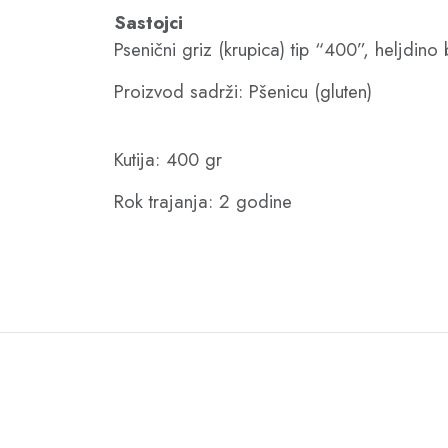
Sastojci
Psenični griz (krupica) tip “400”, heljdi
Proizvod sadrži: Pšenicu (gluten)
Kutija: 400 gr
Rok trajanja: 2 godine