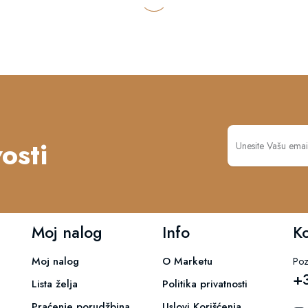
osti
Moj nalog
Info
K
Moj nalog
O Marketu
Poz
+
Lista želja
Politika privatnosti
Praćenje porudžbina
Uslovi Korišćenja