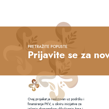
PRETRAŽITE POPUSTE
Prijavite se za nov
Ovaj projekat je realizovan uz podršku i
finansiranje PKV, u okviru inicijative za
jačanje ekonomskog uključivanja žena i