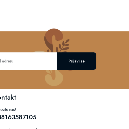
Prijavi se
ontakt
ovite nas!
38163587105