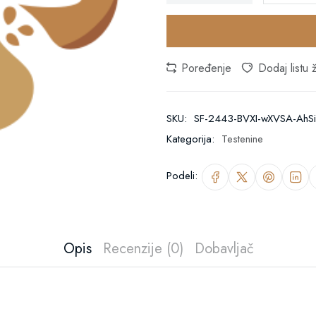
Poređenje
Dodaj listu ž
SKU:
SF-2443-BVXI-wXVSA-AhSi
Kategorija:
Testenine
Podeli:
Opis
Recenzije (0)
Dobavljač