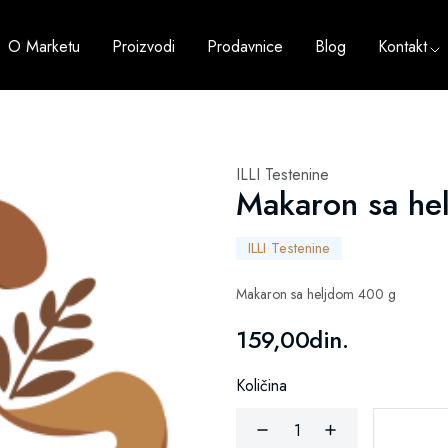
O Marketu
Proizvodi
Prodavnice
Blog
Kontakt
ILLI Testenine
Makaron sa he
ILLI Testenine
Makaron sa heljdom 400 g
159,00din.
Količina