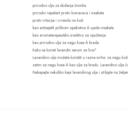
prirodno ulje za skidanje šminke
prirodni repelent protiv komaraca i insekata
protiv iritacija i crvenila na koži
kao antiseptik prilikom opekotina ili ujeda insekata
kao aromaterapeutsko sredstvo za opuštanje
kao prirodno ulje za negu kose ili brade
Kako se koristi lavandin serum za lice?
Lavandino ulje možete koristiti u razne svrhe: za negu kože
zatim za negu kose ili kao ulje za bradu. Lavandino ulje ča
Nakapajte nekoliko kapi lavandinog ulja i utrljajte na želje