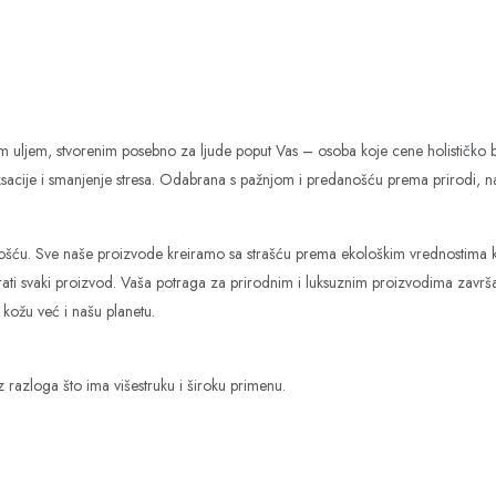
uljem, stvorenim posebno za ljude poput Vas – osoba koje cene holističko blag
aksacije i smanjenje stresa. Odabrana s pažnjom i predanošću prema prirodi, na
živošću. Sve naše proizvode kreiramo sa strašću prema ekološkim vrednostima
prati svaki proizvod. Vaša potraga za prirodnim i luksuznim proizvodima završa
kožu već i našu planetu.
 razloga što ima višestruku i široku primenu.