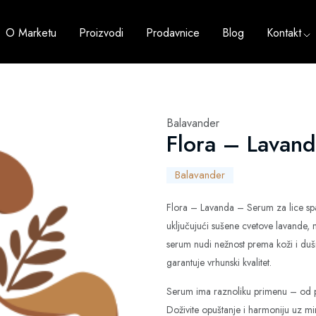
O Marketu
Proizvodi
Prodavnice
Blog
Kontakt
Balavander
Flora – Lavand
Balavander
Flora – Lavanda – Serum za lice spa
uključujući sušene cvetove lavande, 
serum nudi nežnost prema koži i duši.
garantuje vrhunski kvalitet.
Serum ima raznoliku primenu – od pr
Doživite opuštanje i harmoniju uz mir