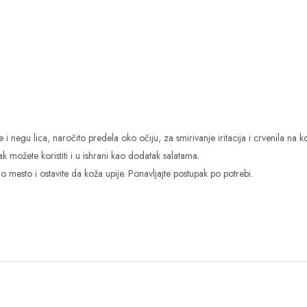
 i negu lica, naročito predela oko očiju, za smirivanje iritacija i crvenila na 
k možete koristiti i u ishrani kao dodatak salatama.
no mesto i ostavite da koža upije. Ponavljajte postupak po potrebi.