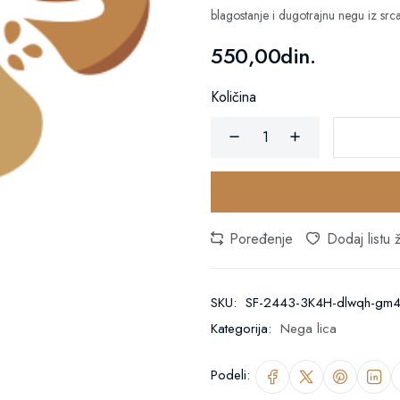
blagostanje i dugotrajnu negu iz srca
550,00din.
Količina
Poređenje
Dodaj listu ž
SKU:
SF-2443-3K4H-dlwqh-gm
Kategorija:
Nega lica
Podeli: