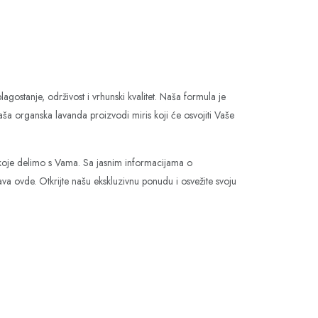
ostanje, održivost i vrhunski kvalitet. Naša formula je
ša organska lavanda proizvodi miris koji će osvojiti Vaše
 koje delimo s Vama. Sa jasnim informacijama o
va ovde. Otkrijte našu ekskluzivnu ponudu i osvežite svoju