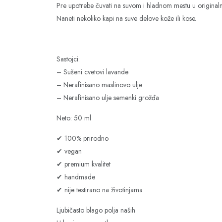
Pre upotrebe čuvati na suvom i hladnom mestu u originaln
Naneti nekoliko kapi na suve delove kože ili kose.
Sastojci:
– Sušeni cvetovi lavande
– Nerafinisano maslinovo ulje
– Nerafinisano ulje semenki grožđa
Neto: 50 ml
✔ 100% prirodno
✔ vegan
✔ premium kvalitet
✔ handmade
✔ nije testirano na životinjama
Ljubičasto blago polja naših