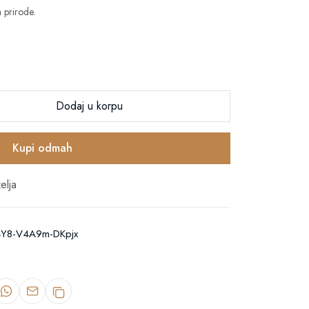
 prirode.
Dodaj u korpu
Kupi odmah
elja
4Y8-V4A9m-DKpjx