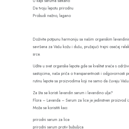
U kapi seruma satkano
Da tvoju lepotu prirodnu
Probudi nežno, lagano
Doživite potpunu harmoniju sa našim organskim lavandinim 
savršena za Vašu kožu i dušu, pružajući trajni osećaj rel
srce.
Uđite u svet organske lepote gde se kvalitet sreće s odr
sastojcima, naša priča o transparentnosti i odgovornosti 
rutinu lepote sa proizvodima koji ne samo da čuvaju Vašu 
Za šta se koristi lavandin serum i lavandino ulje?
Flora – Lavanda – Serum za lice je jedinstven proizvod iz
Može se korisititi kao:
prirodni serum za lice
prirodni serum protiv bubuljica