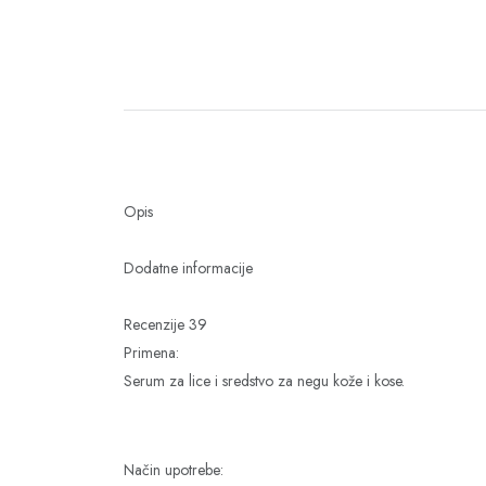
Opis
Dodatne informacije
Recenzije 39
Primena:
Serum za lice i sredstvo za negu kože i kose.
Način upotrebe: