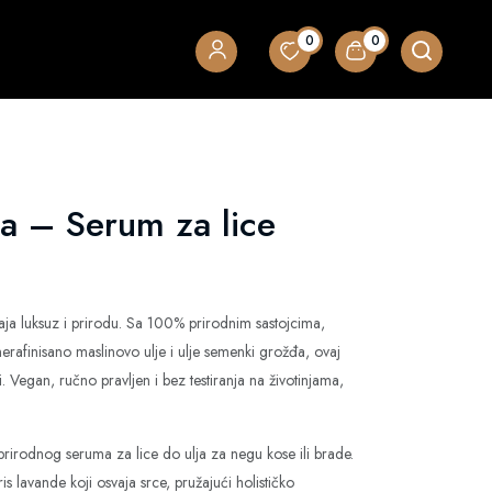
0
0
a – Serum za lice
ja luksuz i prirodu. Sa 100% prirodnim sastojcima,
nerafinisano maslinovo ulje i ulje semenki grožđa, ovaj
 Vegan, ručno pravljen i bez testiranja na životinjama,
irodnog seruma za lice do ulja za negu kose ili brade.
is lavande koji osvaja srce, pružajući holističko