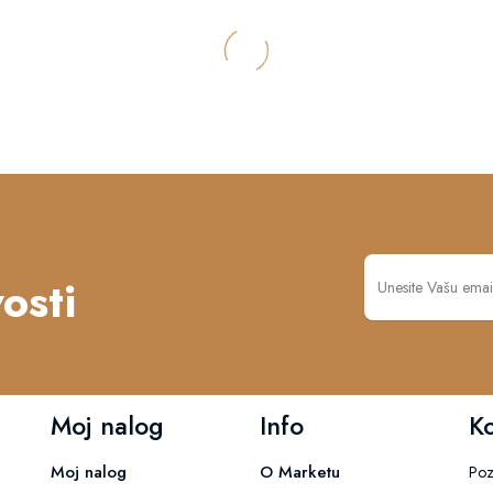
osti
Moj nalog
Info
K
Moj nalog
O Marketu
Poz