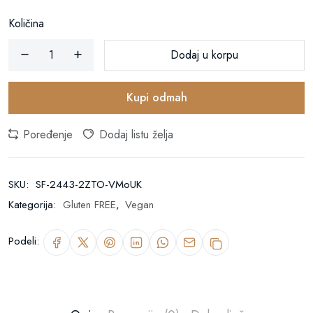
Količina
Dodaj u korpu
Kupi odmah
Poređenje
Dodaj listu želja
SKU:
SF-2443-2ZTO-VMoUK
Kategorija:
Gluten FREE
,
Vegan
Podeli: