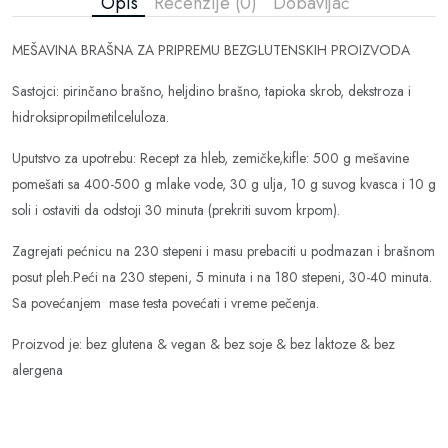
Opis
Recenzije (0)
Dobavljač
MEŠAVINA BRAŠNA ZA PRIPREMU BEZGLUTENSKIH PROIZVODA
Sastojci: pirinčano brašno, heljdino brašno, tapioka skrob, dekstroza i
hidroksipropilmetilceluloza.
Uputstvo za upotrebu: Recept za hleb, zemičke,kifle: 500 g mešavine
pomešati sa 400-500 g mlake vode, 30 g ulja, 10 g suvog kvasca i 10 g
soli i ostaviti da odstoji 30 minuta (prekriti suvom krpom).
Zagrejati pećnicu na 230 stepeni i masu prebaciti u podmazan i brašnom
posut pleh.Peći na 230 stepeni, 5 minuta i na 180 stepeni, 30-40 minuta.
Sa povećanjem mase testa povećati i vreme pečenja.
Proizvod je: bez glutena & vegan & bez soje & bez laktoze & bez
alergena