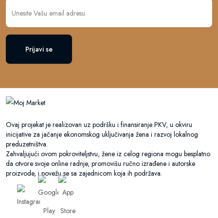
Prijavi se
Ovaj projekat je realizovan uz podršku i finansiranje PKV, u okviru
inicijative za jačanje ekonomskog uključivanja žena i razvoj lokalnog
preduzetništva.
Zahvaljujući ovom pokroviteljstvu, žene iz celog regiona mogu besplatno
da otvore svoje online radnje, promovišu ručno izrađene i autorske
proizvode, i povežu se sa zajednicom koja ih podržava.