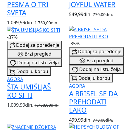
PESMA O TRI
JOYFUL WATER
SVETA
549,99din.
770,00din.
1.099,99din.
1.760,00din.
-37%
-35%
Dodaj za poređenje
Dodaj za poređenje
Brzi pregled
Brzi pregled
Dodaj na listu želja
Dodaj na listu želja
Dodaj u korpu
Dodaj u korpu
AGORA
ŠTA UMIŠLJAŠ
AGORA
A BRISEL SE DA
KO SI TI
PREHODATI
1.099,99din.
1.760,00din.
LAKO
499,99din.
770,00din.