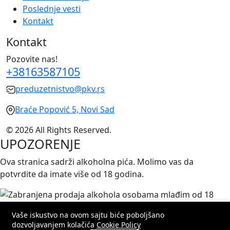
Poslednje vesti
Kontakt
Kontakt
Pozovite nas!
+38163587105
preduzetnistvo@pkv.rs
Braće Popović 5, Novi Sad
© 2026 All Rights Reserved.
UPOZORENJE
Ova stranica sadrži alkoholna pića. Molimo vas da
potvrdite da imate više od 18 godina.
Vaše iskustvo na ovom sajtu biće poboljšano
⚠️ ZABRANJENA PRODAJA ALKOHOLNIH PIĆA OSOBAMA
dozvoljavanjem kolačića
Cookie Policy