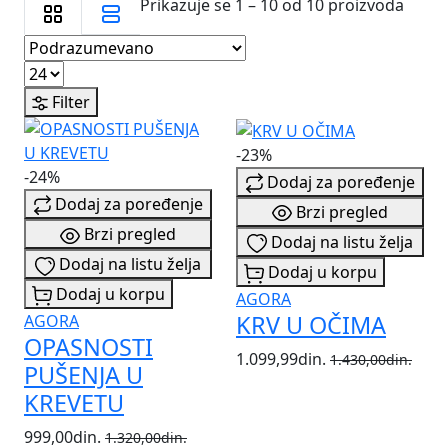
Prikazuje se 1 – 10 od 10 proizvoda
Filter
-23%
-24%
Dodaj za poređenje
Dodaj za poređenje
Brzi pregled
Brzi pregled
Dodaj na listu želja
Dodaj na listu želja
Dodaj u korpu
Dodaj u korpu
AGORA
KRV U OČIMA
AGORA
OPASNOSTI
1.099,99din.
1.430,00din.
PUŠENJA U
KREVETU
999,00din.
1.320,00din.