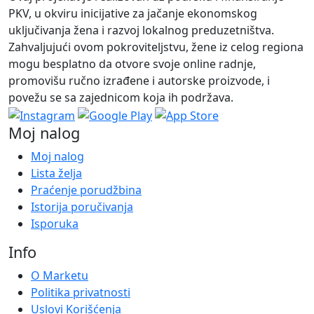
PKV, u okviru inicijative za jačanje ekonomskog
uključivanja žena i razvoj lokalnog preduzetništva.
Zahvaljujući ovom pokroviteljstvu, žene iz celog regiona
mogu besplatno da otvore svoje online radnje,
promovišu ručno izrađene i autorske proizvode, i
povežu se sa zajednicom koja ih podržava.
Moj nalog
Moj nalog
Lista želja
Praćenje porudžbina
Istorija poručivanja
Isporuka
Info
O Marketu
Politika privatnosti
Uslovi Korišćenja