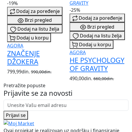
-19%
-25%
Dodaj za poređenje
Dodaj za poređenje
Brzi pregled
Brzi pregled
Dodaj na listu želja
Dodaj na listu želja
Dodaj u korpu
Dodaj u korpu
AGORA
ZNAČENJE
AGORA
HE PSYCHOLOGY
DŽOKERA
OF GRAVITY
799,99din.
990,00din.
490,00din.
660,00din.
Pretražite popuste
Prijavite se za novosti
Prijavi se
Ovaj projekat je realizovan uz podršku i finansiranje