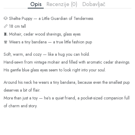
Opis
Recenzije (0)
Dobavljač
🐶 Sheltie Puppy — a Little Guardian of Tenderness
📏 18 cm tall
🧵 Mohair, cedar wood shavings, glass eyes
🧣 Wears a tiny bandana — a true little fashion pup
Soft, warm, and cozy — like a hug you can hold.
Hand-sewn from vintage mohair and filled with aromatic cedar shavings.
His gentle blue glass eyes seem to look right into your soul.
Around his neck he wears a tiny bandana, because even the smallest pup
deserves a bit of flair.
More than just a toy — he’s a quiet friend, a pocket-sized companion full
of charm and story.