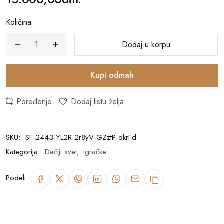
Količina
Dodaj u korpu
Kupi odmah
Poređenje
Dodaj listu želja
SKU:
SF-2443-YL2R-2r8yV-GZztP-qkrFd
Kategorija:
Dečiji svet
,
Igračke
Podeli: