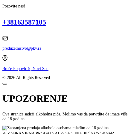
Pozovite nas!
+38163587105
preduzetnistvo@pkv.rs
Braće Popović 5, Novi Sad
© 2026 All Rights Reserved.
UPOZORENJE
Ova stranica sadrži alkoholna pića. Molimo vas da potvrdite da imate više
od 18 godina.
⚠️ ZABRANJENA PRODAJA ALKOHOLNIH PIĆA OSOBAMA