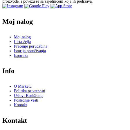
proizvode, i povežu se sa zajednicom koja ih podržava.
Moj nalog
Moj nalog
Lista želja
Praćenje porudžbina
Istorija poručivanja
Isporuka
Info
O Marketu
Politika privatnosti
Uslovi Korišćenja
Poslednje vesti
Kontakt
Kontakt