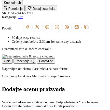
Kupi odmah
Poređenje
Dodaj listu želja
SKU:
SF-2443-VYYJ
Kategorija:
Sir
Podeli:
30 days easy returns
Order yours before 2.30pm for same day dispatch
Guaranteed safe & secure checkout
Opis
Recenzije (0)
Dobavljač
Napravljen od ekstra klase mleka sa nase farme.
Ozbiljanog karaktera.Minimalno zrenje 3 meseca..
Dodajte ocenu proizvoda
Vaša email adresa neće biti objavljena. Polja obeležena * su obavezna.
Ocenu možete postaviti samo ako ste kupili proizvod.