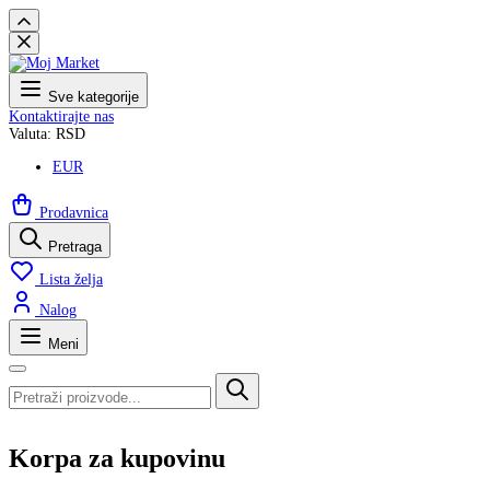
Sve kategorije
Kontaktirajte nas
Valuta: RSD
EUR
Prodavnica
Pretraga
Lista želja
Nalog
Meni
Korpa za kupovinu