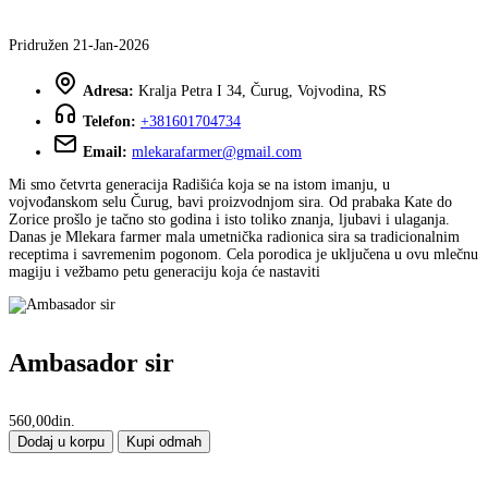
Pridružen 21-Jan-2026
Adresa:
Kralja Petra I 34, Čurug, Vojvodina, RS
Telefon:
+381601704734
Email:
mlekarafarmer@gmail.com
Mi smo četvrta generacija Radišića koja se na istom imanju, u
vojvođanskom selu Čurug, bavi proizvodnjom sira. Od prabaka Kate do
Zorice prošlo je tačno sto godina i isto toliko znanja, ljubavi i ulaganja.
Danas je Mlekara farmer mala umetnička radionica sira sa tradicionalnim
receptima i savremenim pogonom. Cela porodica je uključena u ovu mlečnu
magiju i vežbamo petu generaciju koja će nastaviti
Ambasador sir
560,00din.
Dodaj u korpu
Kupi odmah