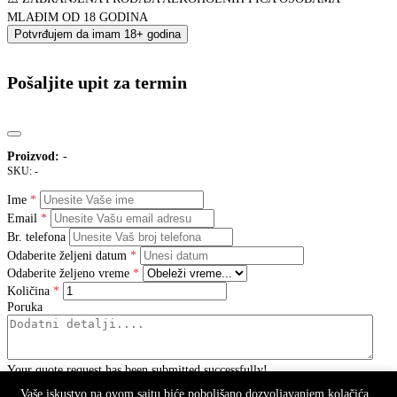
MLAĐIM OD 18 GODINA
Potvrđujem da imam 18+ godina
Pošaljite upit za termin
Proizvod:
-
SKU:
-
Ime
Email
Br. telefona
Odaberite željeni datum
Odaberite željeno vreme
Količina
Poruka
Your quote request has been submitted successfully!
Vaše iskustvo na ovom sajtu biće poboljšano dozvoljavanjem kolačića
Slanjem upita usluga NIJE ZAKAZANA. Bićete kontaktirani putem