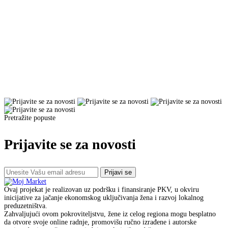
Pretražite popuste
Prijavite se za novosti
Prijavi se
Ovaj projekat je realizovan uz podršku i finansiranje PKV, u okviru
inicijative za jačanje ekonomskog uključivanja žena i razvoj lokalnog
preduzetništva.
Zahvaljujući ovom pokroviteljstvu, žene iz celog regiona mogu besplatno
da otvore svoje online radnje, promovišu ručno izrađene i autorske